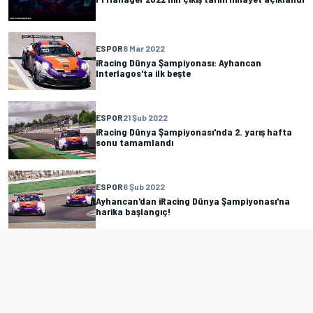
ESPOR
8 Mar 2022
iRacing Dünya Şampiyonası: Ayhancan
Interlagos'ta ilk beşte
ESPOR
21 Şub 2022
iRacing Dünya Şampiyonası'nda 2. yarış hafta
sonu tamamlandı
ESPOR
6 Şub 2022
Ayhancan'dan iRacing Dünya Şampiyonası'na
harika başlangıç!