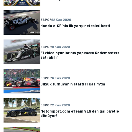
ESPOR
12 Kas 2020
Honda e-GP'nin ilk yarışı nefesleri kesti
ESPOR
9 Kas 2020
F1 video oyunlarının yapımcısı Codemasters
satılabilir
ESPOR
6 Kas 2020
Büyük turnuvanın startı 11 Kasım'da
ESPOR
2 Kas 2020
Motorsport.com eTeam VLN'den galibiyetle
dönüyor!