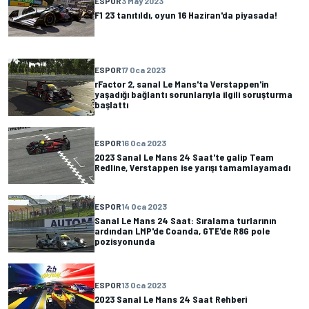
ESPOR
3 May 2023
F1 23 tanıtıldı, oyun 16 Haziran'da piyasada!
ESPOR
17 Oca 2023
rFactor 2, sanal Le Mans'ta Verstappen'in
yaşadığı bağlantı sorunlarıyla ilgili soruşturma
başlattı
ESPOR
16 Oca 2023
2023 Sanal Le Mans 24 Saat'te galip Team
Redline, Verstappen ise yarışı tamamlayamadı
ESPOR
14 Oca 2023
Sanal Le Mans 24 Saat: Sıralama turlarının
ardından LMP'de Coanda, GTE'de R8G pole
pozisyonunda
ESPOR
13 Oca 2023
2023 Sanal Le Mans 24 Saat Rehberi