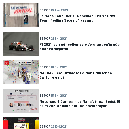
ESPOR
19 Ara 2021
Le Mans Sanal Serisi: Rebellion GPX ve BMW
Team Redline Sebring'i kazandı
ESPOR
21 Eki 2021
F1 2021, son güncellemeyle Verstappen'in güç
puanını düşürdü
ESPOR
16 Eki 2021
NASCAR Heat Ultimate Edition+ Nintendo
Switch'e geldi
ESPOR
15 Eki 2021
Motorsport Games'in Le Mans Virtual Serisi, 16
Ekim 2021'de ikinci turuna hazırlanıyor
ESPOR
27 Eyl 2021