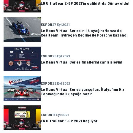
LG UltraGear E-GP 2021’in galibi Arda Günay oldu!
ESPOR
27 Eyl 2021
Le Mans Virtual Series'in ilk ayağını Monza'da
Realteam Hydrogen Redline ile Porsche kazandı
ESPOR
25 Eyl 2021
Le Mans Virtual Series finallerini canlı izleyin!
ESPOR
22 Eyl 2021
Le Mans Virtual Series yarışçıları, İtalya'nın Hız
Tapınağı'nda ilk ayağa hazır
ESPOR
17 Eyl 2021
LG UltraGear E-GP 2021 Başlıyor