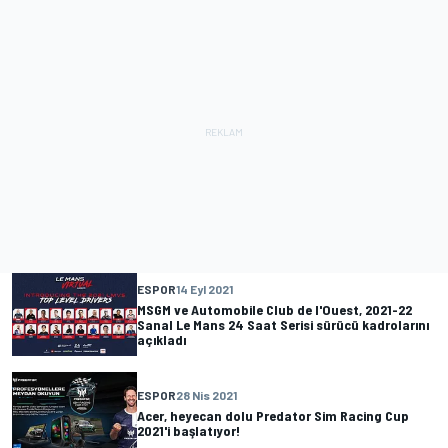
ESPOR
14 Eyl 2021
MSGM ve Automobile Club de l'Ouest, 2021-22
Sanal Le Mans 24 Saat Serisi sürücü kadrolarını
açıkladı
ESPOR
28 Nis 2021
Acer, heyecan dolu Predator Sim Racing Cup
2021'i başlatıyor!