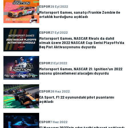
ESPOR
29 Eyl 2022
Motorsport Games, sanatçı Frankie Zombie ile
ortaklık kurduğunu açıkladı
ESPOR
27 Eyl 2022
Motorsport Games, NASCAR Rivals da dahil
olmak üzere 2022 NASCAR Cup Serisi Playoffs'da
Beş Pist Aktivasyonunu duyurdu
ESPOR
21 Eyl 2022
Motorsport Games, NASCAR 21: Ignition'un 2022
sezonu güncellemesi alacağını duyurdu
ESPOR
26 Haz 2022
EA Sport, F1 22 oyunundaki pilot puanlarını
açıkladı
ESPOR
7 Haz 2022
F1 Manager 2022'nin çıkış tarihi nihayet açıklandı