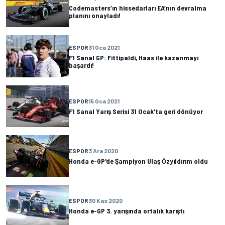
Codemasters’ın hissedarları EA’nın devralma
planını onayladı!
ESPOR
31 Oca 2021
F1 Sanal GP: Fittipaldi, Haas ile kazanmayı
başardı!
ESPOR
15 Oca 2021
F1 Sanal Yarış Serisi 31 Ocak'ta geri dönüyor
ESPOR
3 Ara 2020
Honda e-GP'de Şampiyon Ulaş Özyıldırım oldu
ESPOR
30 Kas 2020
Honda e-GP 3. yarışında ortalık karıştı