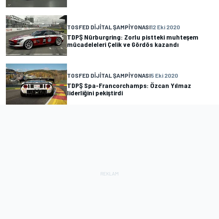
TOSFED DIJITAL ŞAMPIYONASI
12 Eki 2020
TDPŞ Nürburgring: Zorlu pistteki muhteşem
mücadeleleri Çelik ve Gördös kazandı
TOSFED DIJITAL ŞAMPIYONASI
5 Eki 2020
TDPŞ Spa-Francorchamps: Özcan Yılmaz
liderliğini pekiştirdi