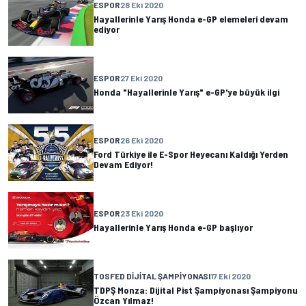
ESPOR
28 Eki 2020
Hayallerinle Yarış Honda e-GP elemeleri devam
ediyor
ESPOR
27 Eki 2020
Honda "Hayallerinle Yarış" e-GP'ye büyük ilgi
ESPOR
26 Eki 2020
Ford Türkiye ile E-Spor Heyecanı Kaldığı Yerden
Devam Ediyor!
ESPOR
23 Eki 2020
Hayallerinle Yarış Honda e-GP başlıyor
TOSFED DIJITAL ŞAMPIYONASI
17 Eki 2020
TDPŞ Monza: Dijital Pist Şampiyonası Şampiyonu
Özcan Yılmaz!