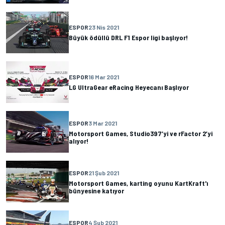
ESPOR
23 Nis 2021
Büyük ödüllü DRL F1 Espor ligi başlıyor!
ESPOR
16 Mar 2021
LG UltraGear eRacing Heyecanı Başlıyor
ESPOR
3 Mar 2021
Motorsport Games, Studio397’yi ve rFactor 2’yi
alıyor!
ESPOR
21 Şub 2021
Motorsport Games, karting oyunu KartKraft'ı
bünyesine katıyor
ESPOR
4 Şub 2021