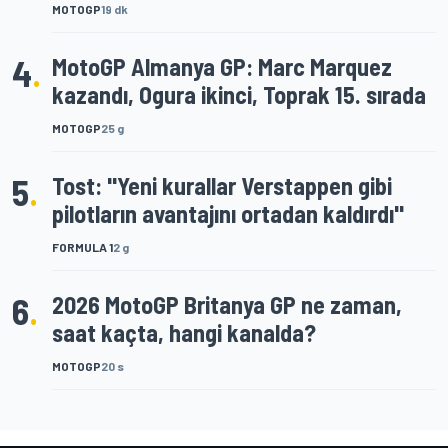
MOTOGP
19 dk
4
.
MotoGP Almanya GP: Marc Marquez
kazandı, Ogura ikinci, Toprak 15. sırada
MOTOGP
25 g
5
.
Tost: "Yeni kurallar Verstappen gibi
pilotların avantajını ortadan kaldırdı"
FORMULA 1
2 g
6
.
2026 MotoGP Britanya GP ne zaman,
saat kaçta, hangi kanalda?
MOTOGP
20 s