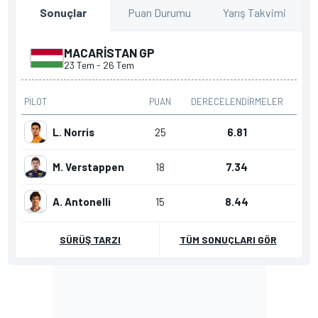
Puan Durumu
Yarış Takvimi
Sonuçlar
MACARISTAN GP
23 Tem
-
26 Tem
PILOT
PUAN
DERECELENDIRMELER
L. Norris
25
6.81
M. Verstappen
18
7.34
A. Antonelli
15
8.44
SÜRÜŞ TARZI
TÜM SONUÇLARI GÖR