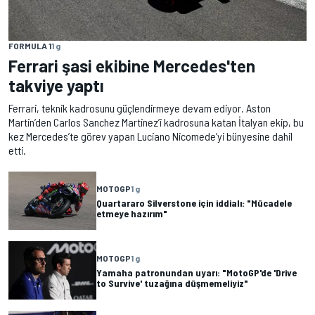
FORMULA 1
1 g
Ferrari şasi ekibine Mercedes'ten
takviye yaptı
Ferrari, teknik kadrosunu güçlendirmeye devam ediyor. Aston
Martin’den Carlos Sanchez Martinez’i kadrosuna katan İtalyan ekip, bu
kez Mercedes’te görev yapan Luciano Nicomede’yi bünyesine dahil
etti.
MOTOGP
1 g
Quartararo Silverstone için iddialı: "Mücadele
etmeye hazırım"
MOTOGP
1 g
Yamaha patronundan uyarı: "MotoGP'de 'Drive
to Survive' tuzağına düşmemeliyiz"