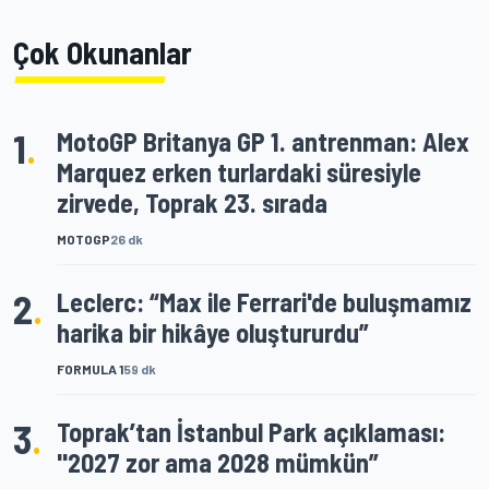
Çok Okunanlar
1
.
MotoGP Britanya GP 1. antrenman: Alex
Marquez erken turlardaki süresiyle
zirvede, Toprak 23. sırada
MOTOGP
26 dk
2
.
Leclerc: “Max ile Ferrari'de buluşmamız
harika bir hikâye oluştururdu”
FORMULA 1
59 dk
3
.
Toprak’tan İstanbul Park açıklaması:
"2027 zor ama 2028 mümkün”