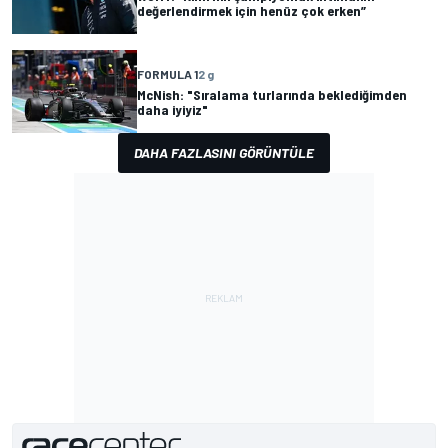
değerlendirmek için henüz çok erken”
FORMULA 1
2 g
McNish: "Sıralama turlarında beklediğimden
daha iyiyiz"
DAHA FAZLASINI GÖRÜNTÜLE