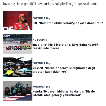
fazla hızlı hale geldiğini savunurken, rakipleri bu görüşe katılmadı.
FORMULA 1
1 g
Hill: "Hamilton etkisi Ferrari'yi hayata döndürdü"
MOTOGP
1 g
İmzalar atıldı: Silverstone, iki yıl daha MotoGP
takviminde olacak
FORMULA 1
1 g
Russell: “Sorunlar benim sürüşümden değil
araçtan kaynaklanıyor”
FORMULA 1
1 g
Honda, 50 beygir iddiaları hakkında: “Biz de
isterdik ama gerçeği yansıtmıyor”