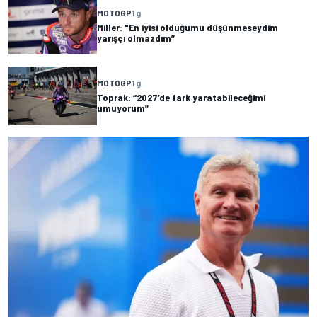
MOTOGP
1 g
Miller: "En iyisi olduğumu düşünmeseydim
yarışçı olmazdım”
MOTOGP
1 g
Toprak: “2027’de fark yaratabileceğimi
umuyorum”