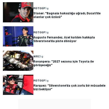
MOTOGP
1 g
Stoner: "Bagnaia haksızlığa uğradı, Ducati'de
olanlar çok üzücü"
MOTOGP
1 g
Augusto Fernandez, özel katılım hakkıyla
Silverstone'da piste dönüyor
WRC
1 g
Rovanpera: "2027 sezonu için Toyota ile
görüşeceğiz"
MOTOGP
1 g
Marquez: “Silverstone’da çok zorlu bir mücadele
bizi bekliyor”