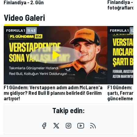
Finlandiya - 
Finlandiya - 2. Gün
fotoğraflard
Video Galeri
FORMULA 1
11:43
FORMULA 1
12:
F1 Gündem: Verstappen adım adım McLaren'a
F1 Gündem: V
mı gidiyor? Red Bull B planını belirledi! Gerilim
şartı, Ferrar
artıyor!
güncelleme!
Takip edin: