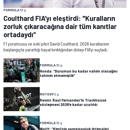
FORMULA 1
2 g
Coulthard FIA’yı eleştirdi: "Kuralların
zorluk çıkaracağına dair tüm kanıtlar
ortadaydı”
F1 yorumcusu ve eski pilot David Coulthard, 2026 kurallarının
başlangıçta yarattığı hayal kırıklığından dolayı FIA'yı suçladı.
FORMULA 1
2 g
Honda: “Durumun bu kadar vahim olacağını
tahmin etmemiştik”
MOTOGP
2 g
Resmi: Raul Fernandez'in Trackhouse
sözleşmesi 2028'e kadar uzatıldı
FORMULA 1
2 g
Wolff: “Kimi’nin şampiyonluk ihtimalini