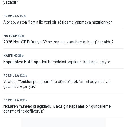
yazabilir”
FORMULA 1
4 s
Alonso, Aston Martin ile yeni bir sözleşme yapmaya hazırlanıyor
MOTOGP
20 s
2026 MotoGP Britanya GP ne zaman, saat kaçta, hangi kanalda?
KARTING
21 s
Kapadokya Motorsporları Kompleksi kapılarını kartingle açıyor
FORMULA 1
22 s
Vowles: “Yeniden puan barajına dönebilmek için yıl boyunca var
gücümüzle çalıştık"
FORMULA 1
22 s
McLaren mühendisi açıkladı: "Bakü için kapsamlı bir güncelleme
getirmeyi hedefliyoruz"