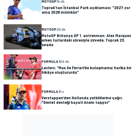
MOTOGP
19 dk
Toprak’tan İstanbul Park açıklaması: "2027 zor
ama 2028 mümkün”
MOTOGP
26 dk
MotoGP Britanya GP 1. antrenman: Alex Marquez
erken turlardaki süresiyle zirvede, Toprak 23.
sırada
FORMULA 1
59 dk
Leclerc: “Max ile Ferrari'de buluşmamız harika bir
hikâye oluştururdu”
FORMULA 1
1 s
Verstappen’den Hollanda yetkililerine çağrı:
"Devlet desteği hayati önem taşıyor”