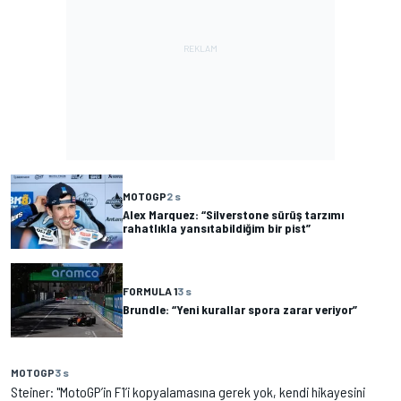
MOTOGP
2 s
Alex Marquez: “Silverstone sürüş tarzımı
rahatlıkla yansıtabildiğim bir pist”
FORMULA 1
3 s
Brundle: “Yeni kurallar spora zarar veriyor”
MOTOGP
3 s
Steiner: "MotoGP’in F1’i kopyalamasına gerek yok, kendi hikayesini