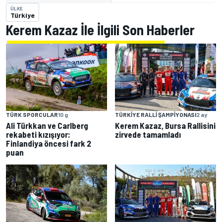
ÜLKE
Türkiye
Kerem Kazaz İle İlgili Son Haberler
TÜRK SPORCULAR
10 g
TÜRKIYE RALLI ŞAMPIYONASI
2 ay
Ali Türkkan ve Carlberg
Kerem Kazaz, Bursa Rallisini
rekabeti kızışıyor:
zirvede tamamladı
Finlandiya öncesi fark 2
puan