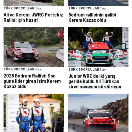
TÜRK SPORCULAR
3 ay
TÜRK SPORCULAR
3 ay
Ali ve Kerem, JWRC Portekiz
Bodrum rallisinin galibi
Rallisi için hazır!
Kerem Kazaz oldu
TÜRK SPORCULAR
3 ay
TÜRK SPORCULAR
3 ay
2026 Bodrum Rallisi: Son
Junior WRC’de iki yarış
güne lider giren isim Kerem
geride kaldı: Ali Türkkan
Kazaz oldu
zirve savaşını sürdürüyor