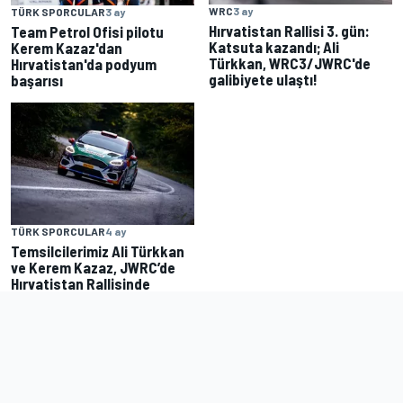
WRC
3 ay
TÜRK SPORCULAR
3 ay
Hırvatistan Rallisi 3. gün:
Team Petrol Ofisi pilotu
Katsuta kazandı; Ali
Kerem Kazaz'dan
Türkkan, WRC3/JWRC'de
Hırvatistan'da podyum
galibiyete ulaştı!
başarısı
TÜRK SPORCULAR
4 ay
Temsilcilerimiz Ali Türkkan
ve Kerem Kazaz, JWRC’de
Hırvatistan Rallisinde