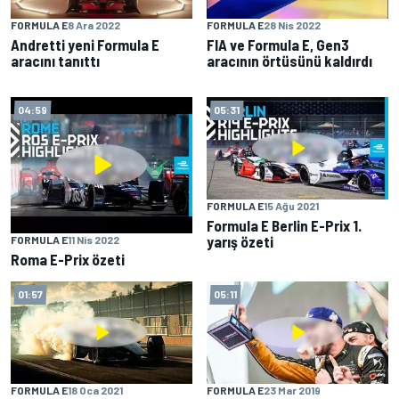
FORMULA E
8 Ara 2022
FORMULA E
28 Nis 2022
Andretti yeni Formula E
FIA ve Formula E, Gen3
aracını tanıttı
aracının örtüsünü kaldırdı
04:59
05:31
FORMULA E
15 Ağu 2021
Formula E Berlin E-Prix 1.
yarış özeti
FORMULA E
11 Nis 2022
Roma E-Prix özeti
01:57
05:11
FORMULA E
18 Oca 2021
FORMULA E
23 Mar 2019