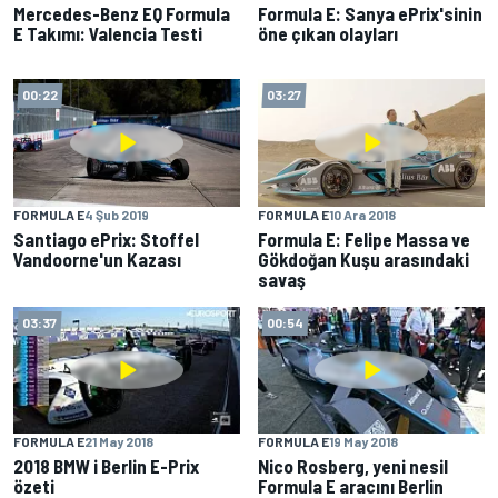
Mercedes-Benz EQ Formula
Formula E: Sanya ePrix'sinin
E Takımı: Valencia Testi
öne çıkan olayları
00:22
03:27
FORMULA E
4 Şub 2019
FORMULA E
10 Ara 2018
Santiago ePrix: Stoffel
Formula E: Felipe Massa ve
Vandoorne'un Kazası
Gökdoğan Kuşu arasındaki
savaş
03:37
00:54
FORMULA E
21 May 2018
FORMULA E
19 May 2018
2018 BMW i Berlin E-Prix
Nico Rosberg, yeni nesil
özeti
Formula E aracını Berlin