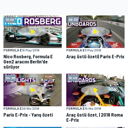
01:02
09:33
FORMULA E
19 May 2018
FORMULA E
3 May 2018
Nico Rosberg, Formula E
Araç üstü özeti| Paris E-Prix
Gen2 aracını Berlin'de
sürüyor
04:26
10:49
FORMULA E
29 Nis 2018
FORMULA E
19 Nis 2018
Paris E-Prix - Yarış özeti
Araç üstü özet, | 2018 Roma
E-Prix