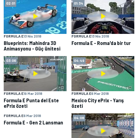
02:01
01:34
FORMULA E
13 Nis 2018
FORMULA E
13 Nis 2018
Blueprints: Mahindra 3D
Formula E - Roma'da bir tur
Animasyonu - Güç ünitesi
03:06
04:49
FORMULA E
19 Mar 2018
FORMULA E
6 Mar 2018
Formula E Punta del Este
Mexico City ePrix - Yarış
ePrix özeti
özeti
FORMULA E
6 Mar 2018
01:00
04:08
Formula E - Gen 2 Lansman