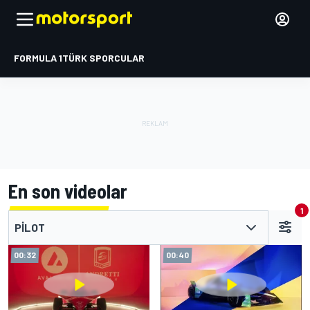
FORMULA 1
TÜRK SPORCULAR
En son videolar
1
PILOT
00:32
00:40