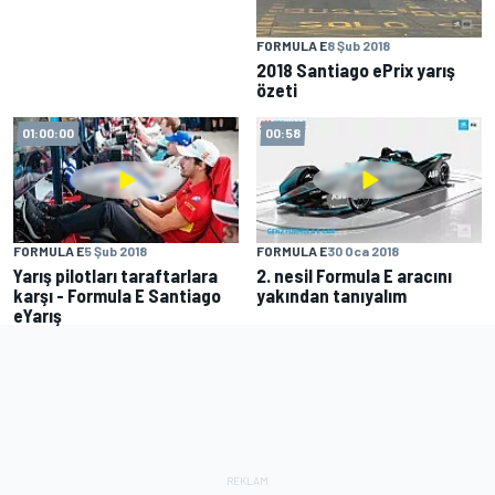
FORMULA E
8 Şub 2018
2018 Santiago ePrix yarış
özeti
01:00:00
00:58
FORMULA E
5 Şub 2018
FORMULA E
30 Oca 2018
Yarış pilotları taraftarlara
2. nesil Formula E aracını
karşı - Formula E Santiago
yakından tanıyalım
eYarış