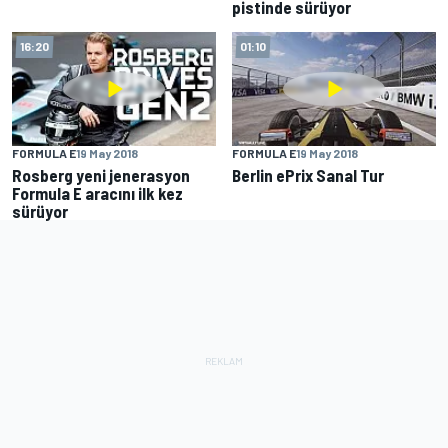
pistinde sürüyor
16:20
01:10
FORMULA E
19 May 2018
FORMULA E
19 May 2018
Rosberg yeni jenerasyon
Berlin ePrix Sanal Tur
Formula E aracını ilk kez
sürüyor