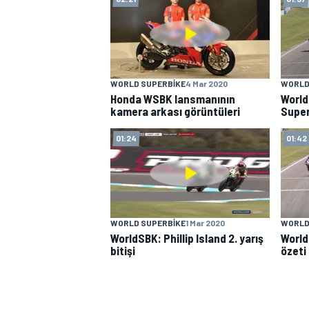
WORLD SUPERBIKE
4 Mar 2020
WORLD
Honda WSBK lansmanının
World
kamera arkası görüntüleri
Super
WRC
01:24
01:42
WORLD SUPERBIKE
1 Mar 2020
WORLD
WorldSBK: Phillip Island 2. yarış
WorldS
bitişi
özeti