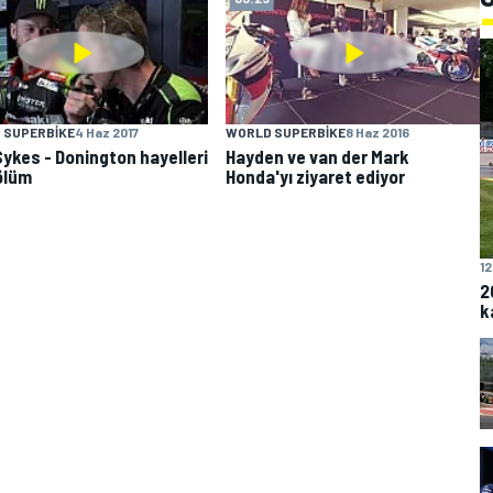
 SUPERBIKE
4 Haz 2017
WORLD SUPERBIKE
8 Haz 2016
ykes - Donington hayelleri
Hayden ve van der Mark
bölüm
Honda'yı ziyaret ediyor
12
2
k