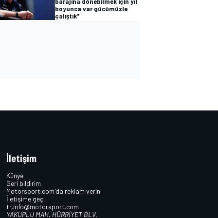
barajına dönebilmek için yıl
boyunca var gücümüzle
çalıştık"
İletişim
Künye
Geri bildirim
Motorsport.com'da reklam verin
İletişime geç
tr.info@motorsport.com
YAKUPLU MAH. HÜRRİYET BLV.