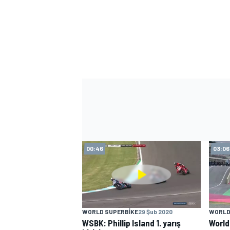
TÜRK SPORCULAR
00:46
03:06
WORLD SUPERBIKE
29 Şub 2020
WORLD
WSBK: Phillip Island 1. yarış
World