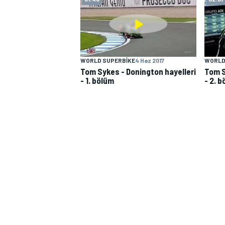
WORLD SUPERBIKE
4 Haz 2017
WORLD
Tom Sykes - Donington hayelleri
Tom S
- 1. bölüm
- 2. 
MOTOSİKLET