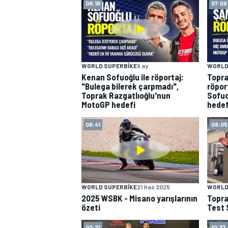
08:16
07:09
MOTOGP
WORLD SUPERBIKE
9 ay
WORLD
Kenan Sofuoğlu ile röportaj:
Topra
"Bulega bilerek çarpmadı",
röpor
Toprak Razgatlıoğlu'nun
Sofuo
MotoGP hedefi
hedef
06:41
08:05
WORLD SUPERBIKE
WORLD SUPERBIKE
21 Haz 2025
WORLD
2025 WSBK - Misano yarışlarının
Topra
özeti
Test 
02:21
01:37