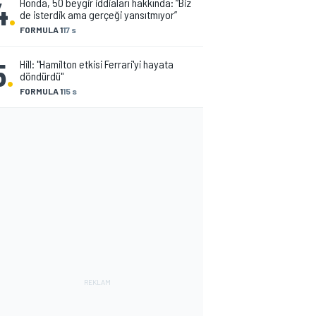
4
.
Honda, 50 beygir iddiaları hakkında: “Biz
de isterdik ama gerçeği yansıtmıyor”
FORMULA 1
17 s
5
.
Hill: "Hamilton etkisi Ferrari'yi hayata
döndürdü"
FORMULA 1
15 s