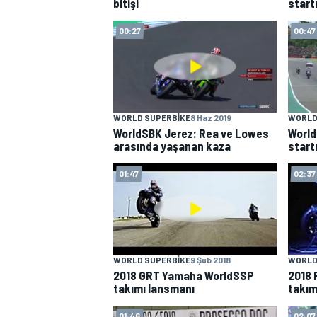
bitişi
start
00:27
00:47
WORLD SUPERBIKE
8 Haz 2019
WORLD
WorldSBK Jerez: Rea ve Lowes
World
arasında yaşanan kaza
start
01:47
02:37
WORLD SUPERBIKE
9 Şub 2018
WORLD
2018 GRT Yamaha WorldSSP
2018 
takımı lansmanı
takım
01:46
02:07