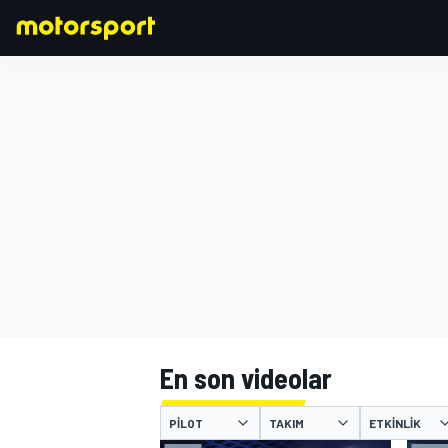
FORMULA 1
En son videolar
PILOT
TAKIM
ETKINLIK