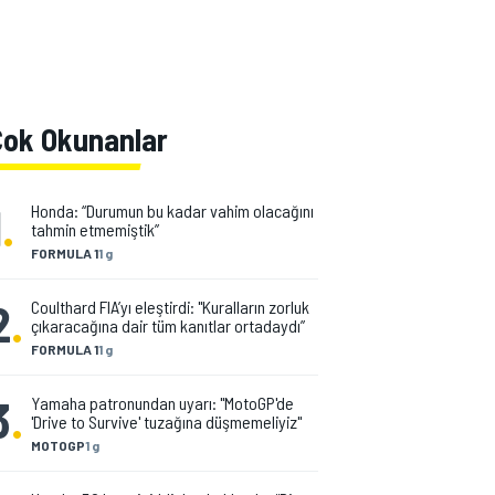
Çok Okunanlar
1
.
Honda: “Durumun bu kadar vahim olacağını
tahmin etmemiştik”
FORMULA 1
1 g
2
.
Coulthard FIA’yı eleştirdi: "Kuralların zorluk
çıkaracağına dair tüm kanıtlar ortadaydı”
FORMULA 1
1 g
3
.
Yamaha patronundan uyarı: "MotoGP'de
'Drive to Survive' tuzağına düşmemeliyiz"
MOTOGP
1 g