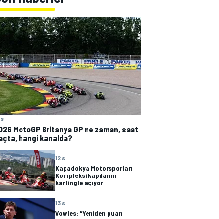
 s
026 MotoGP Britanya GP ne zaman, saat
açta, hangi kanalda?
12 s
Kapadokya Motorsporları
Kompleksi kapılarını
kartingle açıyor
13 s
Vowles: “Yeniden puan