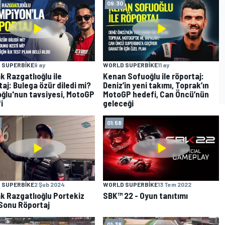
09:30
 SUPERBIKE
9 ay
WORLD SUPERBIKE
11 ay
k Razgatlıoğlu ile
Kenan Sofuoğlu ile röportaj:
taj: Bulega özür diledi mi?
Deniz’in yeni takımı, Toprak’ın
ğlu'nun tavsiyesi, MotoGP
MotoGP hedefi, Can Öncü’nün
i
geleceği
01:58
 SUPERBIKE
2 Şub 2024
WORLD SUPERBIKE
13 Tem 2022
k Razgatlıoğlu Portekiz
SBK™ 22 - Oyun tanıtımı
Sonu Röportaj
01:38