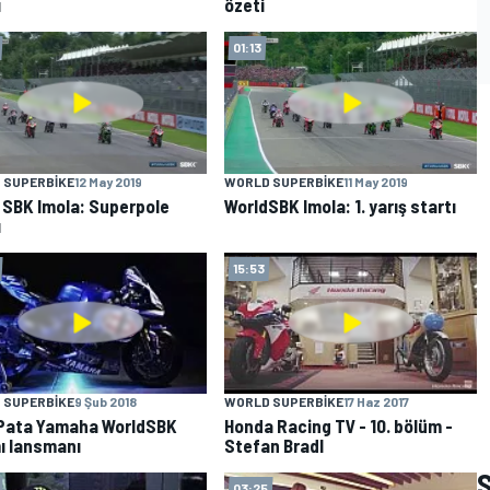
ı
özeti
01:13
 SUPERBIKE
12 May 2019
WORLD SUPERBIKE
11 May 2019
 SBK Imola: Superpole
WorldSBK Imola: 1. yarış startı
ı
15:53
 SUPERBIKE
9 Şub 2018
WORLD SUPERBIKE
17 Haz 2017
Pata Yamaha WorldSBK
Honda Racing TV - 10. bölüm -
ı lansmanı
Stefan Bradl
03:25