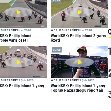
 SUPERBIKE
1 Mar 2020
WORLD SUPERBIKE
1 Mar 2020
SBK: Phillip Island
WorldSBK: Phillip Island 2. yarış
pole yarış özeti
özeti
00:59
 SUPERBIKE
29 Şub 2020
WORLD SUPERBIKE
29 Şub 2020
BK: Phillip Island 1. yarış
WorldSBK: Phillip Island 1. yarış -
Toprak Razgatlıoğlu röportajı