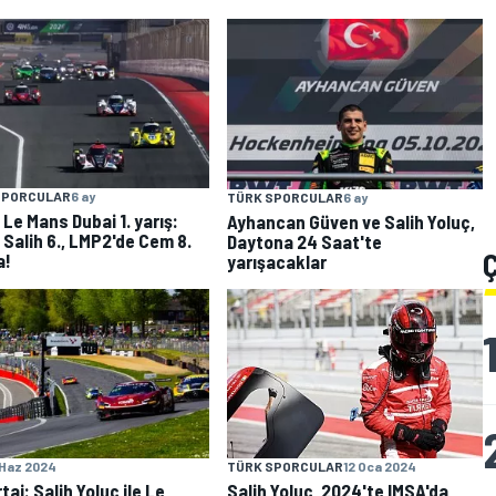
SPORCULAR
6 ay
TÜRK SPORCULAR
6 ay
 Le Mans Dubai 1. yarış:
Ayhancan Güven ve Salih Yoluç,
 Salih 6., LMP2'de Cem 8.
Daytona 24 Saat'te
a!
yarışacaklar
 Haz 2024
TÜRK SPORCULAR
12 Oca 2024
aj: Salih Yoluç ile Le
Salih Yoluç, 2024'te IMSA'da