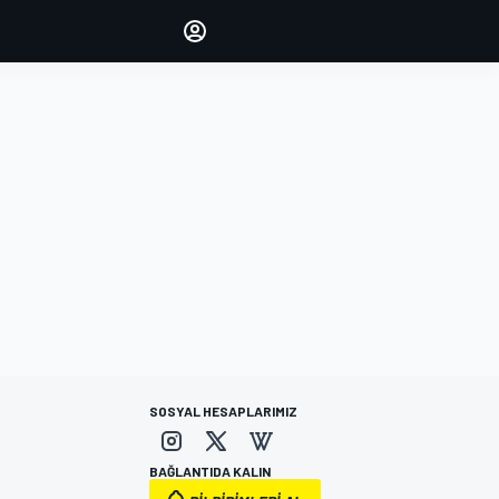
yönetin
Yorumlarınızla sesinizi duyurun
OTURUM AÇ
EDİSYON
TÜRKİYE
SOSYAL HESAPLARIMIZ
BAĞLANTIDA KALIN