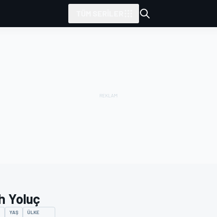
TÜM SERILER
h Yoluç
YAŞ
ÜLKE