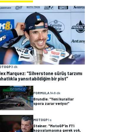
OTOGP
3 dk
lex Marquez: “Silverstone sürüş tarzımı
ahatlıkla yansıtabildiğim bir pist”
FORMULA 1
48 dk
Brundle: “Yeni kurallar
spora zarar veriyor”
MOTOGP
1 s
Steiner: "MotoGP’in F1’i
kopyalamasına gerek yok,