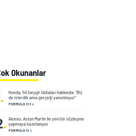
Çok Okunanlar
1
.
Honda, 50 beygir iddiaları hakkında: “Biz
de isterdik ama gerçeği yansıtmıyor”
FORMULA 1
23 s
2
.
Alonso, Aston Martin ile yeni bir sözleşme
yapmaya hazırlanıyor
FORMULA 1
2 s