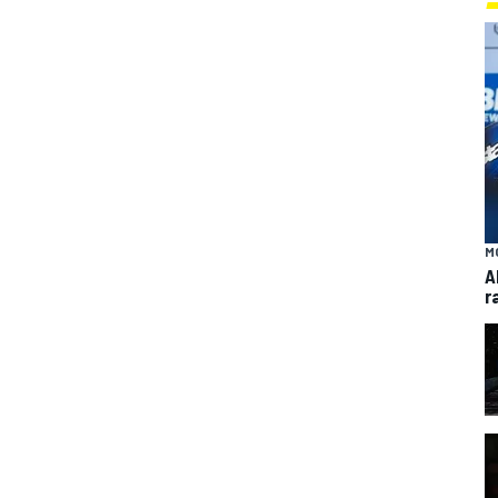
M
A
r