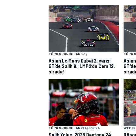
TÜRK SPORCULAR
6 ay
TÜRK 
WRC
Asian Le Mans Dubai 2. yarış:
Asian
GT’de Salih 9., LMP2’de Cem 12.
GT'de
sırada!
sırad
TÜRK SPORCULAR
21 Ara 2024
WEC
13
Salih Yoluç, 2025 Daytona 24
Röport