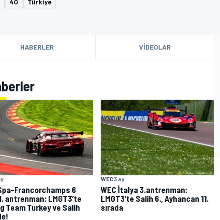
2
40
Türkiye
HABERLER
VIDEOLAR
aberler
ay
WEC
3 ay
Spa-Francorchamps 6
WEC İtalya 3.antrenman:
1. antrenman: LMGT3’te
LMGT3’te Salih 6., Ayhancan 11.
g Team Turkey ve Salih
sırada
de!