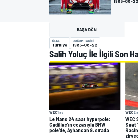
1985-08-2
MOTOGP
BAŞA DÖN
ÜLKE
DOĞUM TARIHI
Türkiye
1985-08-22
Salih Yoluç İle İlgili Son H
WORLD SUPERBIKE
WEC
1 ay
WEC
2 
Le Mans 24 saat hyperpole:
WEC 
Cadillac’ın cezasıyla BMW
Saat 
pole’de, Ayhancan 9. sırada
Racin
zirve