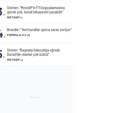
3
.
Steiner: "MotoGP’in F1’i kopyalamasına
gerek yok, kendi hikayesini yazabilir”
MOTOGP
1 s
4
.
Brundle: “Yeni kurallar spora zarar veriyor”
FORMULA 1
48 dk
5
.
Stoner: "Bagnaia haksızlığa uğradı,
Ducati'de olanlar çok üzücü"
MOTOGP
1 g