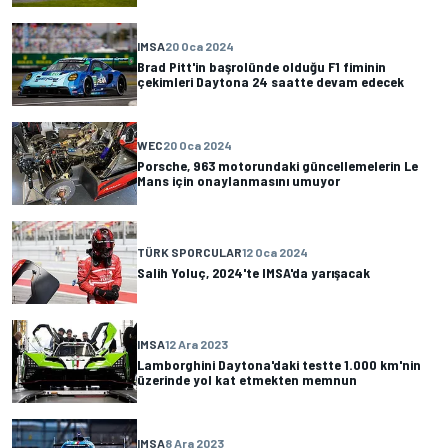
IMSA
20 Oca 2024
Brad Pitt'in başrolünde olduğu F1 fiminin
çekimleri Daytona 24 saatte devam edecek
WEC
20 Oca 2024
Porsche, 963 motorundaki güncellemelerin Le
Mans için onaylanmasını umuyor
TÜRK SPORCULAR
12 Oca 2024
Salih Yoluç, 2024'te IMSA'da yarışacak
IMSA
12 Ara 2023
Lamborghini Daytona'daki testte 1.000 km'nin
üzerinde yol kat etmekten memnun
IMSA
8 Ara 2023