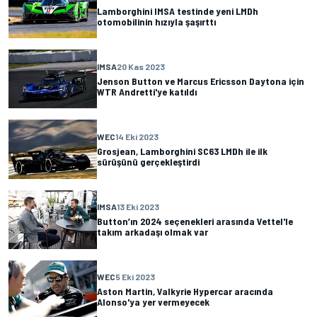
Lamborghini IMSA testinde yeni LMDh
otomobilinin hızıyla şaşırttı
IMSA
20 Kas 2023
Jenson Button ve Marcus Ericsson Daytona için
WTR Andretti'ye katıldı
WEC
14 Eki 2023
Grosjean, Lamborghini SC63 LMDh ile ilk
sürüşünü gerçekleştirdi
IMSA
13 Eki 2023
Button’ın 2024 seçenekleri arasında Vettel'le
takım arkadaşı olmak var
WEC
5 Eki 2023
Aston Martin, Valkyrie Hypercar aracında
Alonso'ya yer vermeyecek