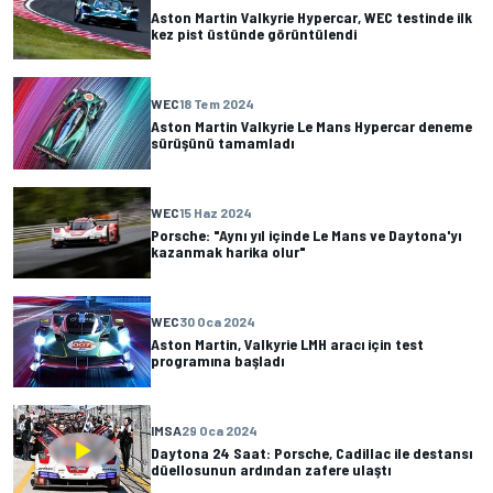
Aston Martin Valkyrie Hypercar, WEC testinde ilk
kez pist üstünde görüntülendi
WEC
18 Tem 2024
Aston Martin Valkyrie Le Mans Hypercar deneme
sürüşünü tamamladı
WEC
15 Haz 2024
Porsche: "Aynı yıl içinde Le Mans ve Daytona'yı
kazanmak harika olur"
WEC
30 Oca 2024
Aston Martin, Valkyrie LMH aracı için test
programına başladı
IMSA
29 Oca 2024
Daytona 24 Saat: Porsche, Cadillac ile destansı
düellosunun ardından zafere ulaştı