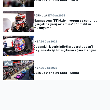
FORMULA 1
27 Oca 2025
Magnussen: "F1'i özlemiyorum ve sonunda
'gerçek bir yarış ortamına' dönmekten
mutluyum"
IMSA
26 Oca 2025
Dayanıklılık serisi pilotları, Verstappen'in
Daytona'da iyi bir iş çıkaracağına inanıyor
28
IMSA
25 Oca 2025
2025 Daytona 24 Saat - Cuma