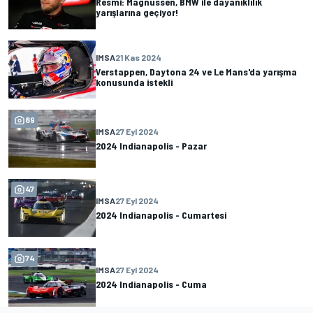
Resmi: Magnussen, BMW ile dayanıklılık
yarışlarına geçiyor!
IMSA
21 Kas 2024
Verstappen, Daytona 24 ve Le Mans'da yarışma
konusunda istekli
89
IMSA
27 Eyl 2024
2024 Indianapolis - Pazar
47
IMSA
27 Eyl 2024
2024 Indianapolis - Cumartesi
74
IMSA
27 Eyl 2024
2024 Indianapolis - Cuma