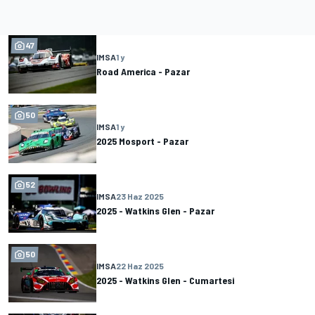
47
IMSA
1 y
Road America - Pazar
50
IMSA
1 y
2025 Mosport - Pazar
52
IMSA
23 Haz 2025
2025 - Watkins Glen - Pazar
50
IMSA
22 Haz 2025
2025 - Watkins Glen - Cumartesi