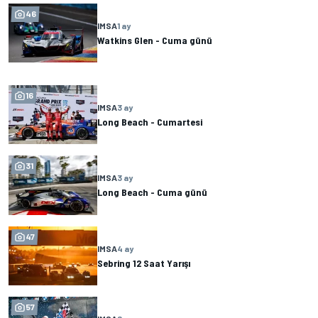
46
IMSA
1 ay
Watkins Glen - Cuma günü
16
IMSA
3 ay
Long Beach - Cumartesi
31
IMSA
3 ay
Long Beach - Cuma günü
47
IMSA
4 ay
Sebring 12 Saat Yarışı
57