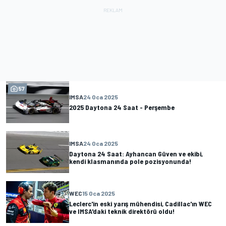
57
IMSA
24 Oca 2025
2025 Daytona 24 Saat - Perşembe
IMSA
24 Oca 2025
Daytona 24 Saat: Ayhancan Güven ve ekibi,
kendi klasmanında pole pozisyonunda!
WEC
15 Oca 2025
Leclerc'in eski yarış mühendisi, Cadillac'ın WEC
ve IMSA'daki teknik direktörü oldu!