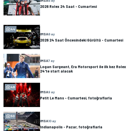
IMSA
6 ay
2026 Rolex 24 Saat - Cumartesi
44
IMSA
6 ay
2026 24 Saat Öncesindeki Gürültü - Cumartesi
IMSA
7 ay
Logan Sargeant, Era Motorsport ile ilk kez Rolex
24'te start alacak
48
IMSA
9 ay
Petit Le Mans - Cumartesi, fotoğraflarla
50
IMSA
10 ay
Indianapolis - Pazar, fotoğraflarla