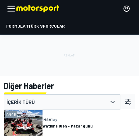
FORMULA 1
TÜRK SPORCULAR
Diğer Haberler
İÇERIK TÜRÜ
46
IMSA
1 ay
Watkins Glen - Pazar günü