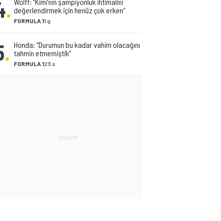
4
.
Wolff: “Kimi’nin şampiyonluk ihtimalini
değerlendirmek için henüz çok erken”
FORMULA 1
1 g
5
.
Honda: “Durumun bu kadar vahim olacağını
tahmin etmemiştik”
FORMULA 1
23 s