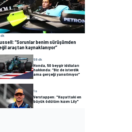
 dk
ussell: “Sorunlar benim sürüşümden
eğil araçtan kaynaklanıyor”
58 dk
Honda, 50 beygir iddiaları
hakkında: “Biz de isterdik
ama gerçeği yansıtmıyor”
1 s
Verstappen: "Hayattaki en
büyük ödülüm kızım Lily"