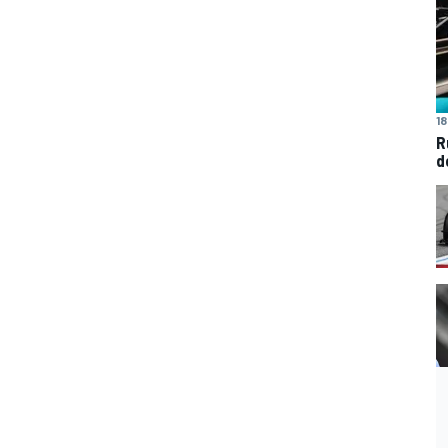
18
R
d