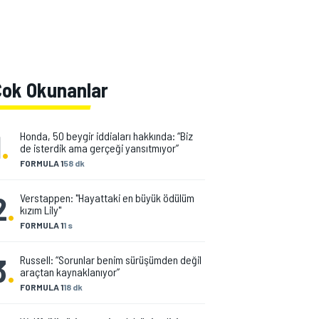
Çok Okunanlar
1
.
Honda, 50 beygir iddiaları hakkında: “Biz
de isterdik ama gerçeği yansıtmıyor”
FORMULA 1
58 dk
2
.
Verstappen: "Hayattaki en büyük ödülüm
kızım Lily"
FORMULA 1
1 s
3
.
Russell: “Sorunlar benim sürüşümden değil
araçtan kaynaklanıyor”
FORMULA 1
18 dk