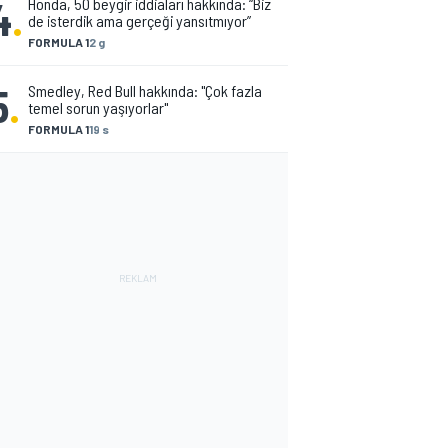
4
.
Honda, 50 beygir iddiaları hakkında: “Biz
de isterdik ama gerçeği yansıtmıyor”
FORMULA 1
2 g
5
.
Smedley, Red Bull hakkında: "Çok fazla
temel sorun yaşıyorlar"
FORMULA 1
19 s