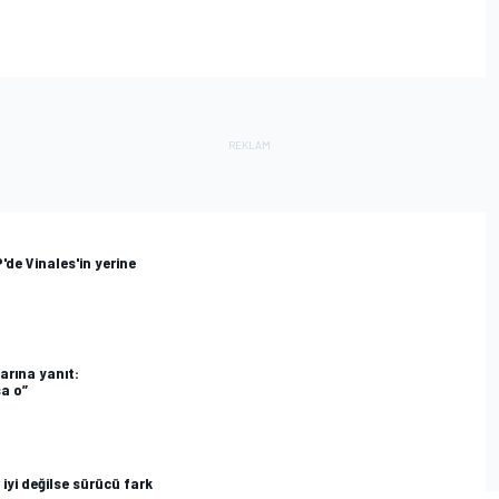
de Vinales'in yerine
arına yanıt:
a o”
yi değilse sürücü fark