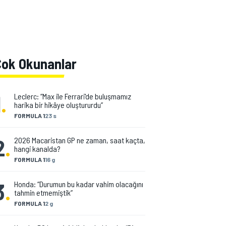
Çok Okunanlar
1
.
Leclerc: “Max ile Ferrari'de buluşmamız
harika bir hikâye oluştururdu”
FORMULA 1
23 s
2
.
2026 Macaristan GP ne zaman, saat kaçta,
hangi kanalda?
FORMULA 1
16 g
3
.
Honda: “Durumun bu kadar vahim olacağını
tahmin etmemiştik”
FORMULA 1
2 g