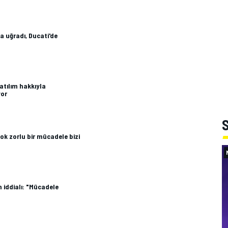
a uğradı, Ducati'de
atılım hakkıyla
yor
S
ok zorlu bir mücadele bizi
n iddialı: "Mücadele