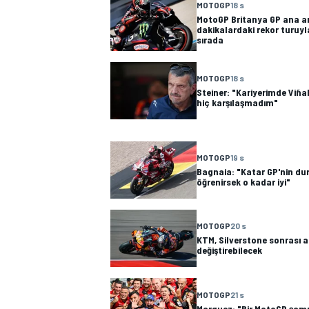
MOTOGP
18 s
MotoGP Britanya GP ana a
dakikalardaki rekor turuyl
sırada
MOTOGP
18 s
Steiner: "Kariyerimde Viñal
hiç karşılaşmadım"
WRC
MOTOGP
19 s
Bagnaia: "Katar GP'nin d
öğrenirsek o kadar iyi"
MOTOGP
20 s
KTM, Silverstone sonrası ar
değiştirebilecek
MOTOGP
21 s
Marquez: "Bir MotoGP şam