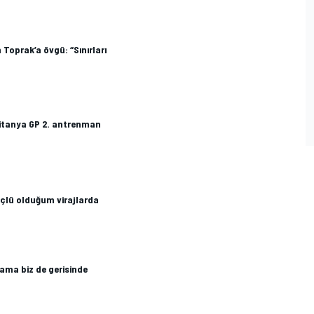
oprak’a övgü: “Sınırları
ritanya GP 2. antrenman
çlü olduğum virajlarda
ı ama biz de gerisinde