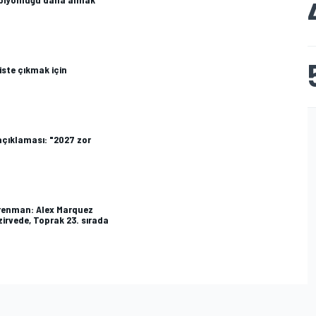
iste çıkmak için
açıklaması: "2027 zor
trenman: Alex Marquez
zirvede, Toprak 23. sırada