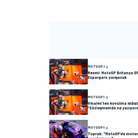
MOTOGP
3 g
Resmi: MotoGP Britanya GP'
Espargaro yarışacak
MOTOGP
5 g
Vinales’ten kovulma iddial
“Sözleşmemde ne yazıyors
MOTOGP
5 g
Toprak: "MotoGP’de motor i