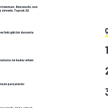
ntrenman: Bezzecchi, son
a zirvede, Toprak 22.
es'inki gibi bir durumla
urumunu ne kadar erken
ızalı parçalarını
piyonluğu daha almak