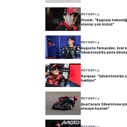
MOTOGP
2 g
Stoner: "Bagnaia haksızlığ
olanlar çok üzücü"
MOTOGP
2 g
Augusto Fernandez, özel k
Silverstone'da piste dönü
MOTOSİKLET
MOTOGP
2 g
Marquez: “Silverstone’da ç
bekliyor”
MOTOGP
2 g
Quartararo Silverstone içi
etmeye hazırım"
MOTOGP
2 g