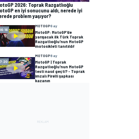
otoGP 2026: Toprak Razgatlıoğlu
otoGP en iyi sonucunu aldı, nerede iyi
erede problem yaşıyor?
MOTOGP
6 ay
06:16
MotoGP: MotoGP'de
yarışacak ilk Türk Toprak
Razgatlıoğlu'nun MotoGP
motosikleti tanıtıldı!
MOTOGP
8 ay
MotoGP | Toprak
17:20
Razgatlıoğlu'nun MotoGP
testi nasıl geçti? - Toprak
imzalı Pirelli şapkası
kazanın