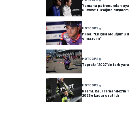
Yamaha patronundan uyarı
Survive' tuzağına düşmeme
MOTOGP
2 g
Miller: "En iyisi olduğumu
olmazdım”
MOTOGP
2 g
Toprak: “2027’de fark ya
MOTOGP
2 g
Resmi: Raul Fernandez'in
2028'e kadar uzatıldı