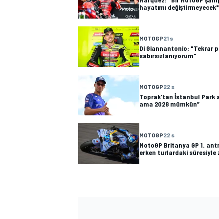
hayatımı değiştirmeyecek"
MOTOGP
21 s
Di Giannantonio: "Tekrar p
TÜRK SPORCULAR
sabırsızlanıyorum"
MOTOGP
22 s
Toprak’tan İstanbul Park 
ama 2028 mümkün”
MOTOGP
22 s
MotoGP Britanya GP 1. an
erken turlardaki süresiyle 