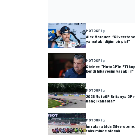
MOTOGP
1 g
Alex Marquez: “Silverstone
yansıtabildiğim bir pist”
MOTOGP
1 g
Steiner: "MotoGP’in F1’i k
kendi hikayesini yazabilir”
MOTOGP
1 g
2026 MotoGP Britanya GP 
hangi kanalda?
MOTOGP
1 g
İmzalar atıldı: Silverstone
takviminde olacak