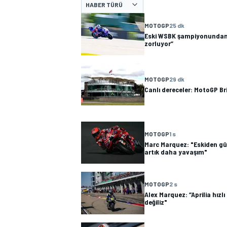
HABER TÜRÜ
MOTOGP
MOTOGP
25 dk
Eski WSBK şampiyonundan T
zorluyor”
MOTOGP
29 dk
Canlı dereceler: MotoGP B
MOTOGP
1 s
Marc Marquez: "Eskiden gü
artık daha yavaşım"
WORLD SUPERBIKE
MOTOGP
2 s
Alex Marquez: “Aprilia hızl
değiliz"