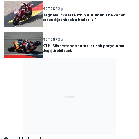
MOTOGP
2 g
Bagnaia: "Katar GP'nin durumunu ne kadar
erken öğrenirsek o kadar iyi"
MOTOGP
2 g
KTM, Silverstone sonrası arızalı parçalarını
değiştirebilecek