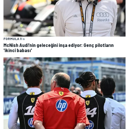
FORMULA 1
1 s
McNish Audi’nin geleceğini inşa ediyor: Genç pilotların
'ikinci babası'