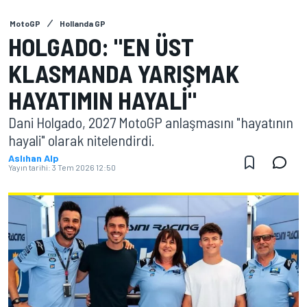
MotoGP
Hollanda GP
HOLGADO: "EN ÜST
KLASMANDA YARIŞMAK
HAYATIMIN HAYALI"
Dani Holgado, 2027 MotoGP anlaşmasını "hayatının
hayali" olarak nitelendirdi.
Aslıhan Alp
Yayın tarihi:
3 Tem 2026 12:50