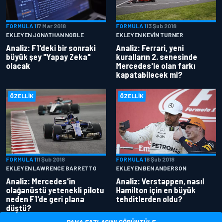
FORMULA 1
17 Mar 2018
FORMULA 1
13 Şub 2018
EKLEYEN JONATHAN NOBLE
EKLEYEN KEVIN TURNER
Analiz: F1'deki bir sonraki
Analiz: Ferrari, yeni
büyük şey "Yapay Zeka"
kuralların 2. senesinde
olacak
Mercedes'le olan farkı
kapatabilecek mi?
ÖZELLIK
ÖZELLIK
FORMULA 1
11 Şub 2018
FORMULA 1
6 Şub 2018
EKLEYEN LAWRENCE BARRETTO
EKLEYEN BEN ANDERSON
Analiz: Mercedes'in
Analiz: Verstappen, nasıl
olağanüstü yetenekli pilotu
Hamilton için en büyük
neden F1'de geri plana
tehditlerden oldu?
düştü?
DAHA FAZLASINI GÖRÜNTÜLE