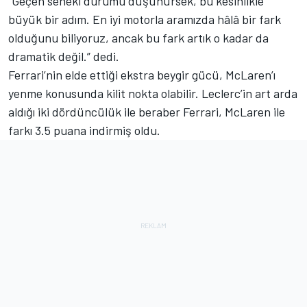
“Geçen seneki durumu düşünürsek, bu kesinlikle
büyük bir adım. En iyi motorla aramızda hâlâ bir fark
olduğunu biliyoruz, ancak bu fark artık o kadar da
dramatik değil.” dedi.
Ferrari’nin elde ettiği ekstra beygir gücü, McLaren’ı
yenme konusunda kilit nokta olabilir. Leclerc’in art arda
aldığı iki dördüncülük ile beraber Ferrari, McLaren ile
farkı 3.5 puana indirmiş oldu.