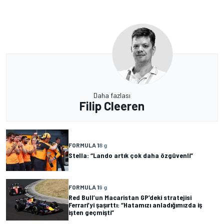
Daha fazlası
Filip Cleeren
FORMULA 1
8 g
Stella: “Lando artık çok daha özgüvenli”
FORMULA 1
9 g
Red Bull’un Macaristan GP’deki stratejisi
Ferrari’yi şaşırttı: “Hatamızı anladığımızda iş
işten geçmişti”