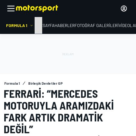
FORMULA 1
ANA SAYFA
HABERLER
FOTOĞRAF GALERILERI
VIDEOLA
Formula 1
Birleşik Devletler GP
FERRARI: “MERCEDES
MOTORUYLA ARAMIZDAKI
FARK ARTIK DRAMATIK
DEĞIL”