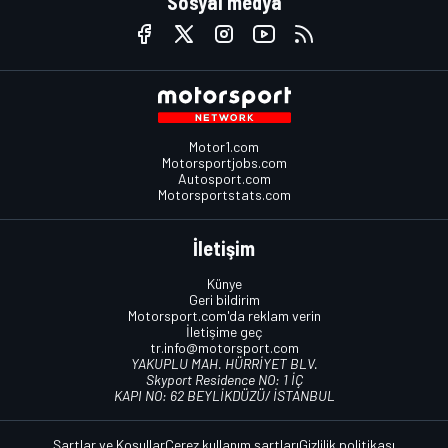
Sosyal medya
Motor1.com
Motorsportjobs.com
Autosport.com
Motorsportstats.com
İletişim
Künye
Geri bildirim
Motorsport.com'da reklam verin
İletişime geç
tr.info@motorsport.com
YAKUPLU MAH. HÜRRİYET BLV.
Skyport Residence NO: 1 İÇ
KAPI NO: 62 BEYLİKDÜZÜ/ İSTANBUL
Şartlar ve Koşullar
Çerez kullanım şartları
Gizlilik politikası