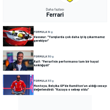
Daha fazlası
Ferrari
FORMULA 1
9 g
Vasseur: "Yarışlarda çok daha iyi iş çıkarmamız
gerekiyor”
FORMULA 1
10 g
Ralf: “Ferrari’nin performansı tam bir hayal
kırıklığıydı”
FORMULA 1
13 g
Montoya, Belçika GP’de Hamilton’un aldığı cezayı
değerlendirdi: “Kazaya o sebep oldu”