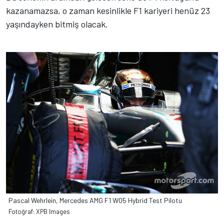
kazanamazsa, o zaman kesinlikle F1 kariyeri henüz 23
yaşındayken bitmiş olacak.
Pascal Wehrlein, Mercedes AMG F1 W05 Hybrid Test Pilotu
Fotoğraf: XPB Images