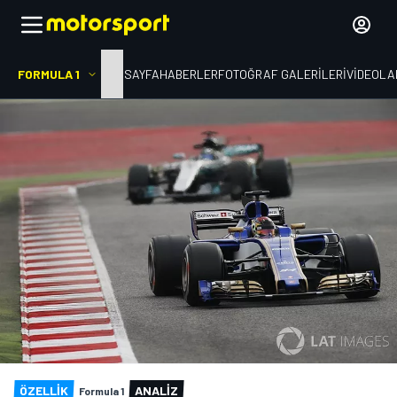
FORMULA 1
ANA SAYFA
HABERLER
FOTOĞRAF GALERILERI
VIDEOLA
ÖZELLIK
ANALIZ
Formula 1