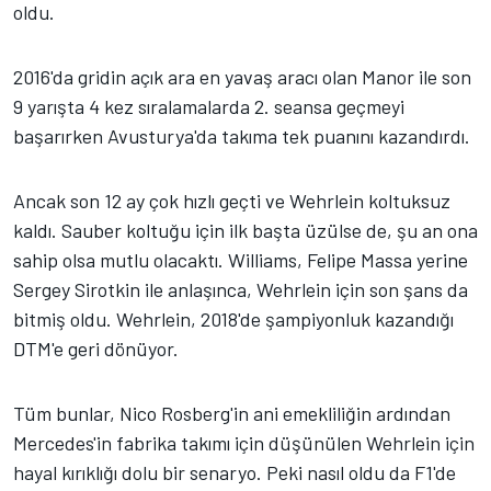
oldu.
2016'da gridin açık ara en yavaş aracı olan Manor ile son
9 yarışta 4 kez sıralamalarda 2. seansa geçmeyi
başarırken Avusturya'da takıma tek puanını kazandırdı.
Ancak son 12 ay çok hızlı geçti ve Wehrlein koltuksuz
kaldı. Sauber koltuğu için ilk başta üzülse de, şu an ona
sahip olsa mutlu olacaktı. Williams, Felipe Massa yerine
Sergey Sirotkin ile anlaşınca, Wehrlein için son şans da
bitmiş oldu. Wehrlein, 2018'de şampiyonluk kazandığı
DTM'e geri dönüyor.
Tüm bunlar, Nico Rosberg'in ani emekliliğin ardından
Mercedes'in fabrika takımı için düşünülen Wehrlein için
hayal kırıklığı dolu bir senaryo. Peki nasıl oldu da F1'de