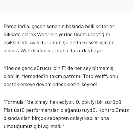
Force India, geçen senenin başında belli kriterleri
dikkate alarak Wehrlein yerine Ocon'u seçtiğini
açıklamıştı. Aynı durumun şu anda Russell için de
olması, Wehrlein'ın işini daha da zorlaştırıyor.
Yine de genç sürücü için F1'de her şey bitmemiş
olabilir. Mercedes'in takım patronu Toto Wolff, onu
desteklemeye devam edeceklerini söyledi:
"Formula 1'de olmayı hak ediyor. O, çok iyi bir sürücü.
Pist üstü performansları olağanüstüydü. Kontrolümüz
dışında olan birçok sebepten dolayı kapılar ona
umduğumuz gibi açılmadı."