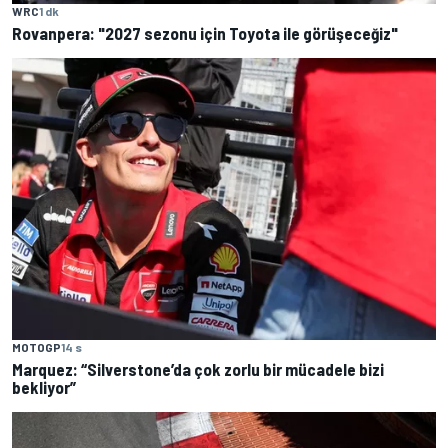
WRC
1 dk
Rovanpera: "2027 sezonu için Toyota ile görüşeceğiz"
MOTOGP
14 s
Marquez: “Silverstone’da çok zorlu bir mücadele bizi
bekliyor”