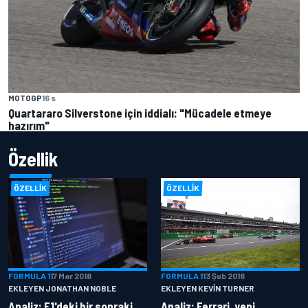
MOTOGP
16 s
Quartararo Silverstone için iddialı: "Mücadele etmeye
hazırım"
Özellik
ÖZELLIK
ÖZELLIK
FORMULA 1
17 Mar 2018
FORMULA 1
13 Şub 2018
EKLEYEN JONATHAN NOBLE
EKLEYEN KEVIN TURNER
Analiz: F1'deki bir sonraki
Analiz: Ferrari, yeni