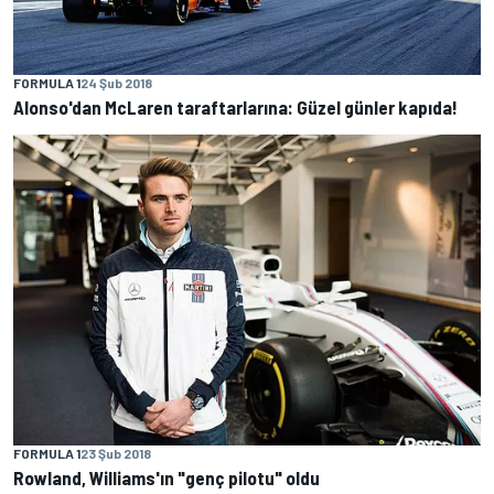
FORMULA 1
24 Şub 2018
Alonso'dan McLaren taraftarlarına: Güzel günler kapıda!
FORMULA 1
23 Şub 2018
Rowland, Williams'ın "genç pilotu" oldu