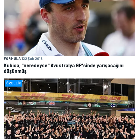
FORMULA 1
22 Şub 2018
Kubica, "neredeyse" Avustralya GP'sinde yarışacağını
düşünmüş
ÖZELLIK