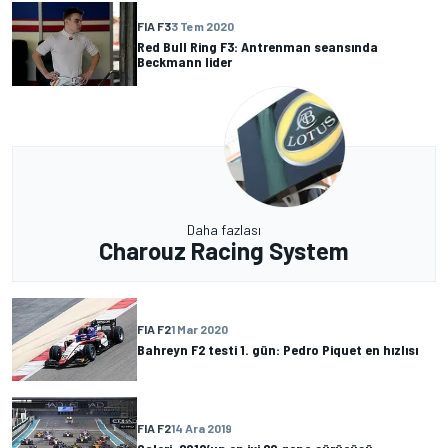
FIA F3
3 Tem 2020
Red Bull Ring F3: Antrenman seansında
Beckmann lider
Daha fazlası
Charouz Racing System
FIA F2
1 Mar 2020
Bahreyn F2 testi 1. gün: Pedro Piquet en hızlısı
FIA F2
14 Ara 2019