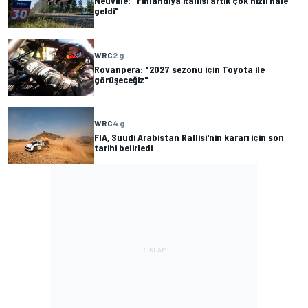
Neuville: "Finlandiya Rallisi artık çok hızlı hale
geldi"
WRC
2 g
Rovanpera: "2027 sezonu için Toyota ile
görüşeceğiz"
WRC
4 g
FIA, Suudi Arabistan Rallisi'nin kararı için son
tarihi belirledi