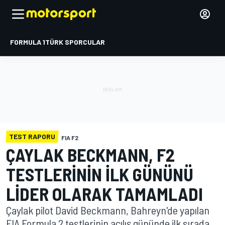
FORMULA 1
TÜRK SPORCULAR
TEST RAPORU
FIA F2
ÇAYLAK BECKMANN, F2
TESTLERININ ILK GÜNÜNÜ
LIDER OLARAK TAMAMLADI
Çaylak pilot David Beckmann, Bahreyn'de yapılan
FIA Formula 2 testlerinin açılış gününde ilk sırada