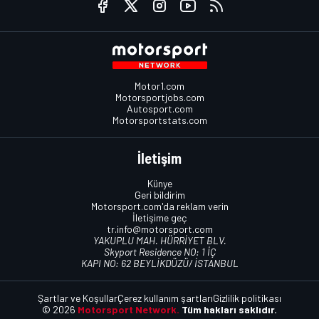
Motor1.com
Motorsportjobs.com
Autosport.com
Motorsportstats.com
İletişim
Künye
Geri bildirim
Motorsport.com'da reklam verin
İletişime geç
tr.info@motorsport.com
YAKUPLU MAH. HÜRRİYET BLV.
Skyport Residence NO: 1 İÇ
KAPI NO: 62 BEYLİKDÜZÜ/ İSTANBUL
Şartlar ve Koşullar
Çerez kullanım şartları
Gizlilik politikası
© 2026
Motorsport Network.
Tüm hakları saklıdır.