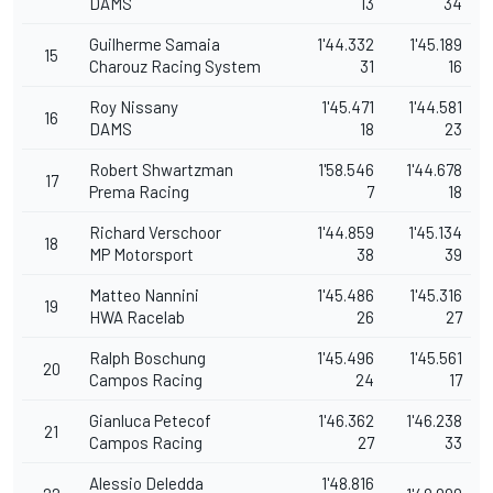
DAMS
13
34
Guilherme Samaia
1'44.332
1'45.189
15
Charouz Racing System
31
16
Roy Nissany
1'45.471
1'44.581
16
DAMS
18
23
Robert Shwartzman
1'58.546
1'44.678
17
Prema Racing
7
18
Richard Verschoor
1'44.859
1'45.134
18
MP Motorsport
38
39
Matteo Nannini
1'45.486
1'45.316
19
HWA Racelab
26
27
Ralph Boschung
1'45.496
1'45.561
20
Campos Racing
24
17
Gianluca Petecof
1'46.362
1'46.238
21
Campos Racing
27
33
Alessio Deledda
1'48.816