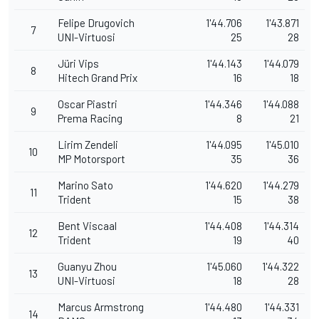
Felipe Drugovich
1'44.706
1'43.871
7
UNI-Virtuosi
25
28
Jüri Vips
1'44.143
1'44.079
8
Hitech Grand Prix
16
18
Oscar Piastri
1'44.346
1'44.088
9
Prema Racing
8
21
Lirim Zendeli
1'44.095
1'45.010
10
MP Motorsport
35
36
Marino Sato
1'44.620
1'44.279
11
Trident
15
38
Bent Viscaal
1'44.408
1'44.314
12
Trident
19
40
Guanyu Zhou
1'45.060
1'44.322
13
UNI-Virtuosi
18
28
Marcus Armstrong
1'44.480
1'44.331
14