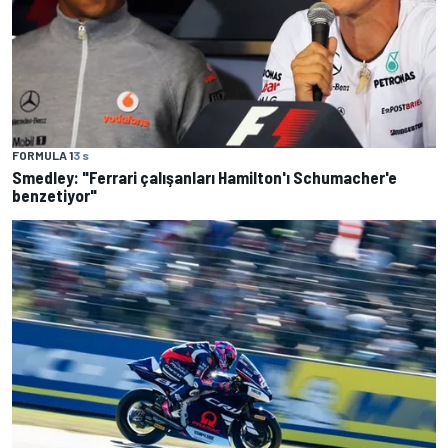
FORMULA 1
3 s
Smedley: "Ferrari çalışanları Hamilton'ı Schumacher'e
benzetiyor"