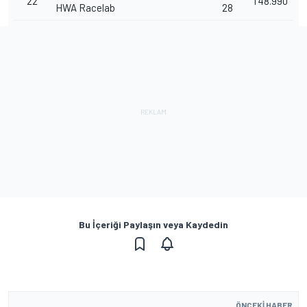
22
1'48.990
HWA Racelab
28
Bu İçeriği Paylaşın veya Kaydedin
ÖNCEKI HABER