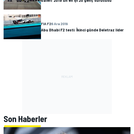
Galeri: 2019’un en iyi 20 genç sürücüsü
FIA F2
6 Ara 2019
Abu Dhabi F2 testi: İkinci günde Deletraz lider
Son Haberler