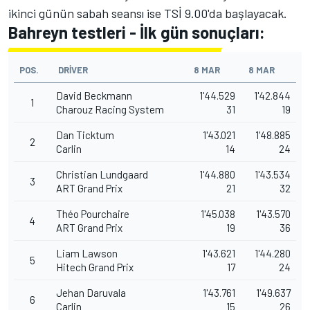
ikinci günün sabah seansı ise TSİ 9.00'da başlayacak.
Bahreyn testleri - İlk gün sonuçları:
POS.
DRIVER
8 MAR
8 MAR
David Beckmann
1'44.529
1'42.844
1
Charouz Racing System
31
19
Dan Ticktum
1'43.021
1'48.885
2
Carlin
14
24
Christian Lundgaard
1'44.880
1'43.534
3
ART Grand Prix
21
32
Théo Pourchaire
1'45.038
1'43.570
4
ART Grand Prix
19
36
Liam Lawson
1'43.621
1'44.280
5
Hitech Grand Prix
17
24
Jehan Daruvala
1'43.761
1'49.637
6
Carlin
15
26