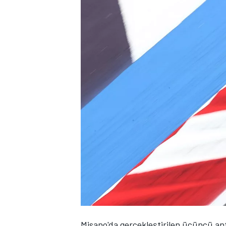
WRC
Misano'da gerçekleştirilen üçüncü an