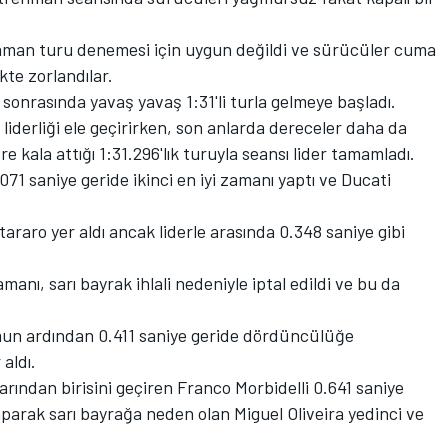
aman turu denemesi için uygun değildi ve sürücüler cuma
te zorlandılar.
 sonrasında yavaş yavaş 1:31'li turla gelmeye başladı.
 liderliği ele geçirirken, son anlarda dereceler daha da
re kala attığı 1:31.296'lık turuyla seansı lider tamamladı.
1 saniye geride ikinci en iyi zamanı yaptı ve Ducati
ro yer aldı ancak liderle arasında 0.348 saniye gibi
amanı, sarı bayrak ihlali nedeniyle iptal edildi ve bu da
un ardından 0.411 saniye geride dördüncülüğe
aldı.
larından birisini geçiren Franco Morbidelli 0.641 saniye
yaparak sarı bayrağa neden olan Miguel Oliveira yedinci ve