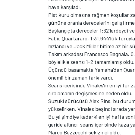
hava karşıladı.
Pist kuru olmasına rağmen koşullar z
gününe oranla derecelerini geliştirmek
Başlangıçta dereceler 1:32'lerdeydi ve
TÜRK SPORCULAR
Fabio Quartararo, 1:31.644'lük turuyla
hızlandı ve Jack Miller bitime az bir sü
Takım arkadaşı Francesco Bagnaia, 0.07
böylelikle seansı 1-2 tamamlamış oldu.
Üçüncü basamakta Yamaha'dan Quartara
önemli bir zaman farkı vardı.
Seans içerisinde Vinales'in en iyi tur z
sıralamanın değişmesine neden oldu.
Suzuki sürücüsü Alex Rins, bu durum
yükselirken, Vinales beşinci sırada yer 
Bu yıl şimdiye kadarki en iyi hafta son
geride altıncı, seans içerisinde kaza 
Marco Bezzecchi sekizinci oldu.