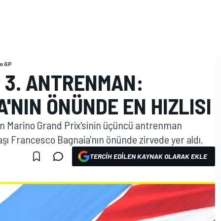
o GP
 3. ANTRENMAN:
A'NIN ÖNÜNDE EN HIZLISI
an Marino Grand Prix'sinin üçüncü antrenman
şı Francesco Bagnaia'nın önünde zirvede yer aldı.
TERCIH EDILEN KAYNAK OLARAK EKLE