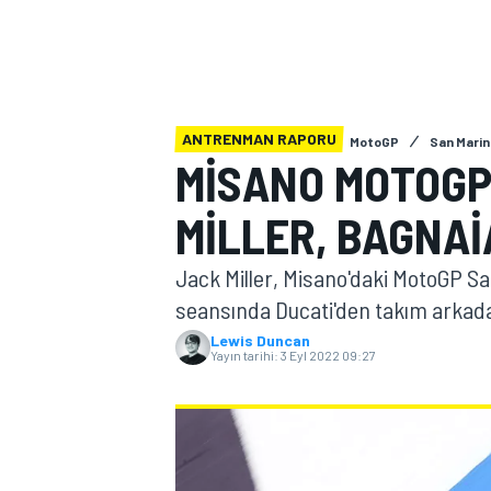
MOTOGP
ANTRENMAN RAPORU
MotoGP
San Marin
MISANO MOTOGP
MILLER, BAGNAI
Jack Miller, Misano'daki MotoGP S
seansında Ducati'den takım arkada
Lewis Duncan
Yayın tarihi:
3 Eyl 2022 09:27
WORLD SUPERBIKE