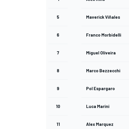
5
Maverick Viñales
6
Franco Morbidelli
7
Miguel Oliveira
MOTOSİKLET
8
Marco Bezzecchi
9
Pol Espargaro
10
Luca Marini
11
Alex Marquez