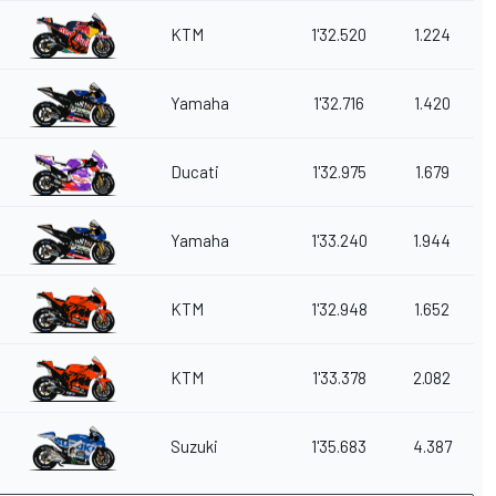
KTM
1'32.520
1.224
Yamaha
1'32.716
1.420
Ducati
1'32.975
1.679
Yamaha
1'33.240
1.944
KTM
1'32.948
1.652
KTM
1'33.378
2.082
Suzuki
1'35.683
4.387