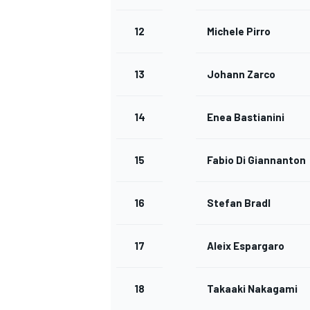
12
Michele Pirro
13
Johann Zarco
14
Enea Bastianini
15
Fabio Di Giannantoni
16
Stefan Bradl
17
Aleix Espargaro
18
Takaaki Nakagami