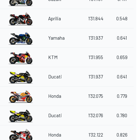
Aprilia
1'31.844
0.548
Yamaha
1'31.937
0.641
KTM
1'31.955
0.659
Ducati
1'31.937
0.641
Honda
1'32.075
0.779
Ducati
1'32.076
0.780
Honda
1'32.122
0.826