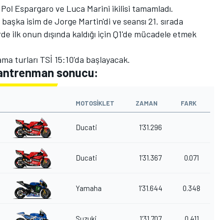
 Pol Espargaro ve Luca Marini ikilisi tamamladı.
 başka isim de Jorge Martin'di ve seansı 21. sırada
e ilk onun dışında kaldığı için Q1'de mücadele etmek
ma turları TSİ 15:10'da başlayacak.
 antrenman sonucu:
MOTOSIKLET
ZAMAN
FARK
Ducati
1'31.296
Ducati
1'31.367
0.071
Yamaha
1'31.644
0.348
Suzuki
1'31.707
0.411