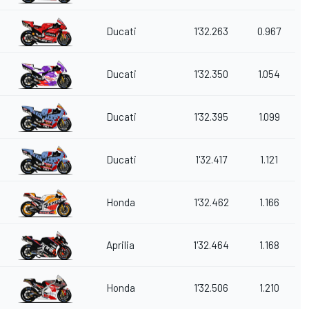
Ducati
1'32.263
0.967
Ducati
1'32.350
1.054
Ducati
1'32.395
1.099
o
Ducati
1'32.417
1.121
Honda
1'32.462
1.166
Aprilia
1'32.464
1.168
Honda
1'32.506
1.210