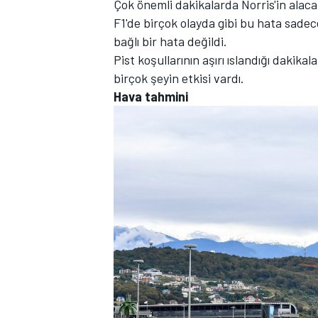
Çok önemli dakikalarda Norris'in alaca
F1'de birçok olayda gibi bu hata sadec
bağlı bir hata değildi.
Pist koşullarının aşırı ıslandığı dakik
TÜRK SPORCULAR
birçok şeyin etkisi vardı.
Hava tahmini