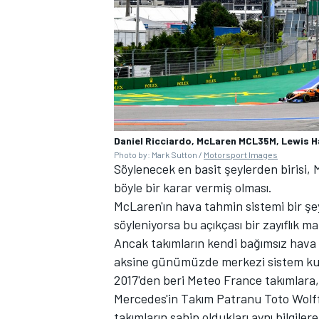
Daniel Ricciardo, McLaren MCL35M, Lewis H
Photo by: Mark Sutton /
Motorsport Images
Söylenecek en basit şeylerden birisi,
böyle bir karar vermiş olması.
McLaren'ın hava tahmin sistemi bir şey
söyleniyorsa bu açıkçası bir zayıflık ma
Ancak takımların kendi bağımsız hava 
aksine günümüzde merkezi sistem kull
2017'den beri Meteo France takımlara, F
Mercedes'in Takım Patranu Toto Wolff,
takımların sahip oldukları aynı bilgiler