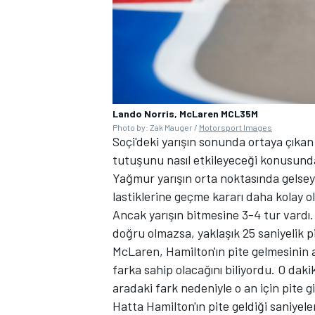
Lando Norris, McLaren MCL35M
Photo by: Zak Mauger /
Motorsport Images
Soçi'deki yarışın sonunda ortaya çıkan
tutuşunu nasıl etkileyeceği konusunda
Yağmur yarışın orta noktasında gelseyd
lastiklerine geçme kararı daha kolay ol
Ancak yarışın bitmesine 3-4 tur vardı.
doğru olmazsa, yaklaşık 25 saniyelik p
McLaren, Hamilton'ın pite gelmesinin ar
farka sahip olacağını biliyordu. O daki
aradaki fark nedeniyle o an için pite
Hatta Hamilton'ın pite geldiği saniyelerd