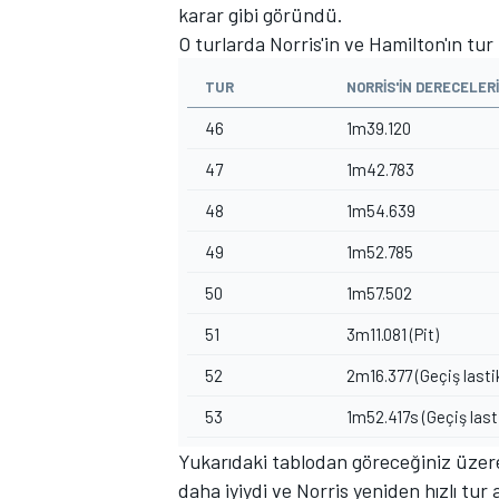
karar gibi göründü.
O turlarda Norris'in ve Hamilton'ın tur
TUR
NORRIS'IN DERECELERI
46
1m39.120
47
1m42.783
48
1m54.639
49
1m52.785
50
1m57.502
51
3m11.081 (Pit)
52
2m16.377 (Geçiş lastik
53
1m52.417s (Geçiş lasti
Yukarıdaki tablodan göreceğiniz üzere H
daha iyiydi ve Norris yeniden hızlı tur