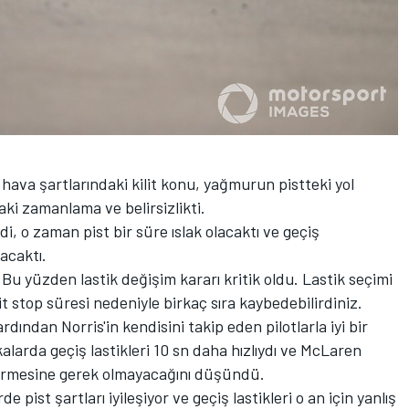
 hava şartlarındaki kilit konu, yağmurun pistteki yol
ki zamanlama ve belirsizlikti.
i, o zaman pist bir süre ıslak olacaktı ve geçiş
acaktı.
 Bu yüzden lastik değişim kararı kritik oldu. Lastik seçimi
it stop süresi nedeniyle birkaç sıra kaybedebilirdiniz.
dından Norris'in kendisini takip eden pilotlarla iyi bir
kalarda geçiş lastikleri 10 sn daha hızlıydı ve McLaren
 girmesine gerek olmayacağını düşündü.
e pist şartları iyileşiyor ve geçiş lastikleri o an için yanlış