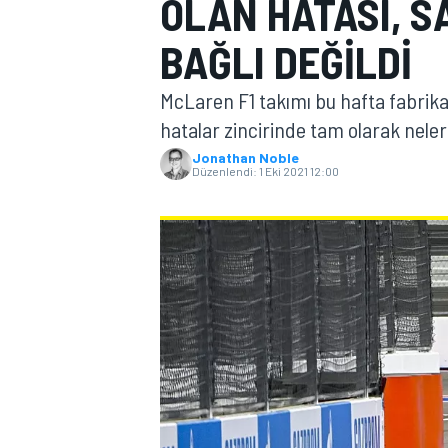
OLAN HATASI, 
MOTOGP
BAĞLI DEĞILDI
McLaren F1 takımı bu hafta fabrik
hatalar zincirinde tam olarak nele
Jonathan Noble
Düzenlendi:
1 Eki 2021 12:00
WORLD SUPERBIKE