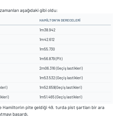
 zamanları aşağıdaki gibi oldu:
HAMILTON'IN DERECELERI
1m38.942
1m42.612
1m55.730
1m56.879 (Pit)
2m06.316 (Geçiş lastikleri)
1m53.532 (Geçiş lastikleri)
leri)
1m52.659(Geçiş lastikleri)
kleri)
1m51.465 (Geçiş lastikleri)
amilton'ın pite geldiği 49. turda pist şartları bir ara
 atmayı başardı.