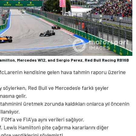
amilton, Mercedes W12, and Sergio Perez, Red Bull Racing RB16B
 McLaren'ın kendisine gelen hava tahmin raporu üzerine
 söylerken, Red Bull ve Mercedes'e farklı şeyler
nasına gelir.
tahminini üretmek zorunda kaldıkları onlarca yıl öncenin
anılıyor.
OM'a ve FIA'ya aynı verileri sağlıyor.
 Lewis Hamilton'ı pite çağırma kararlarını diğer
e göre verdiklerini söylemişti.