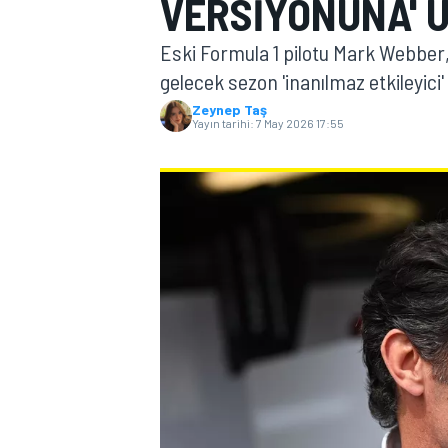
VERSIYONUNA' 
MOTOGP
Eski Formula 1 pilotu Mark Webber, 
gelecek sezon 'inanılmaz etkileyici'
Zeynep Taş
Yayın tarihi:
7 May 2026 17:55
WORLD SUPERBIKE