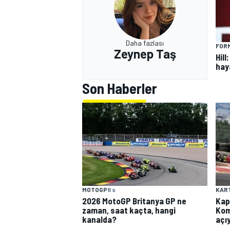
Daha fazlası
FORM
Zeynep Taş
Hill
hay
Son Haberler
MOTOGP
8 s
KAR
2026 MotoGP Britanya GP ne
Kap
zaman, saat kaçta, hangi
Kom
kanalda?
açı