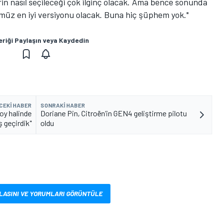
erin nasıl seçileceği çok ilginç olacak. Ama bence sonunda
üz en iyi versiyonu olacak. Buna hiç şüphem yok."
eriği Paylaşın veya Kaydedin
CEKI HABER
SONRAKI HABER
voy halinde
Doriane Pin, Citroën’in GEN4 geliştirme pilotu
ış geçirdik"
oldu
LASINI VE YORUMLARI GÖRÜNTÜLE