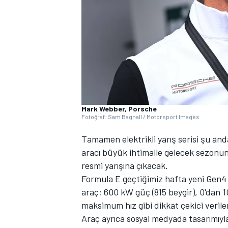
WRC
Mark Webber, Porsche
Fotoğraf: Sam Bagnall / Motorsport Images
Tamamen elektrikli yarış serisi şu a
aracı büyük ihtimalle gelecek sezonun 
resmi yarışına çıkacak.
Formula E geçtiğimiz hafta yeni Gen4 a
araç; 600 kW güç (815 beygir), 0'dan 
maksimum hız gibi dikkat çekici verile
Araç ayrıca sosyal medyada tasarımıyl