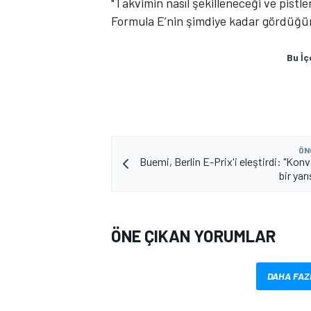
"Takvimin nasıl şekilleneceği ve pistl
Formula E’nin şimdiye kadar gördüğüm
Bu İç
MOTOSİKLET
ÖN
Buemi, Berlin E-Prix'i eleştirdi: "Kon
bir yar
ÖNE ÇIKAN YORUMLAR
DAHA FAZ