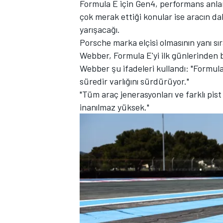
Formula E için Gen4, performans anla
çok merak ettiği konular ise aracın da
yarışacağı.
Porsche marka elçisi olmasının yanı sı
TÜRK SPORCULAR
Webber, Formula E'yi ilk günlerinden b
Webber şu ifadeleri kullandı: "Formula 
süredir varlığını sürdürüyor."
"Tüm araç jenerasyonları ve farklı pist
inanılmaz yüksek."