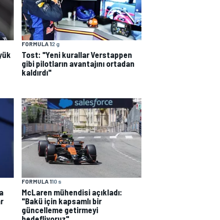
FORMULA 1
2 g
Tost: "Yeni kurallar Verstappen
yük
gibi pilotların avantajını ortadan
kaldırdı"
FORMULA 1
10 s
a
McLaren mühendisi açıkladı:
r
"Bakü için kapsamlı bir
güncelleme getirmeyi
hedefliyoruz"