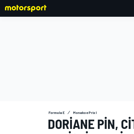
FORMULA 1
Formula E
Monako ePrix I
DORIANE PIN, C