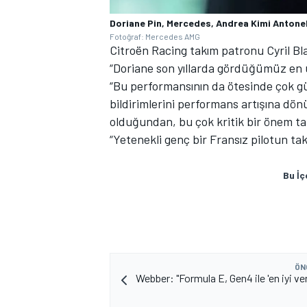
Doriane Pin, Mercedes, Andrea Kimi Antonel
Fotoğraf: Mercedes AMG
Citroën Racing takım patronu Cyril Blai
“Doriane son yıllarda gördüğümüz en u
“Bu performansının da ötesinde çok gü
bildirimlerini performans artışına dönü
olduğundan, bu çok kritik bir önem taş
“Yetenekli genç bir Fransız pilotun tak
Bu İç
ÖN
Webber: "Formula E, Gen4 ile 'en iyi v