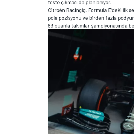
teste çıkması da planlanıyor.
Citroën Racingig, Formula E’deki ilk s
pole pozisyonu ve birden fazla podyum 
83 puanla takımlar şampiyonasında beşi
TÜRK SPORCULAR