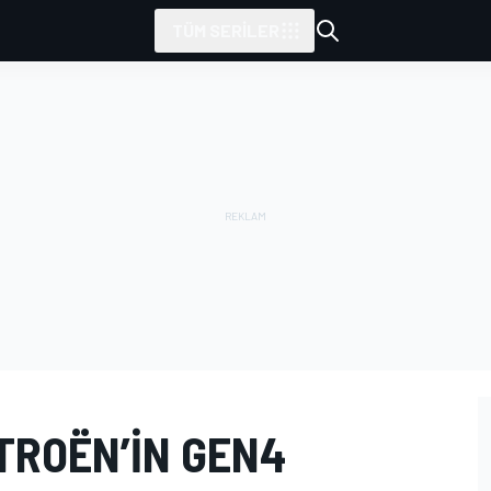
TÜM SERILER
ITROËN’IN GEN4