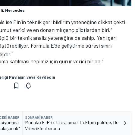
li, Mercedes
s ise Pin’in teknik geri bildirim yeteneğine dikkat çekti:
mut verici ve en donanımlı genç pilotlardan biri.”
çlü bir teknik analiz yeteneğine de sahip. Yani geri
ştürebiliyor. Formula E’de geliştirme süresi sınırlı
ıyor.”
ıma katılması hepimiz için gurur verici bir an.”
eriği Paylaşın veya Kaydedin
CEKI HABER
SONRAKI HABER
ersiyonuna'
Monako E-Prix 1. sıralama: Ticktum pole'de, De
ulaşacak"
Vries ikinci sırada