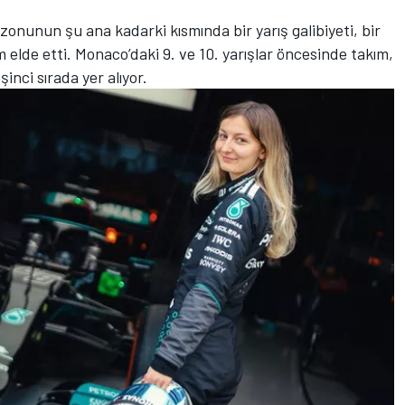
ezonunun şu ana kadarki kısmında bir yarış galibiyeti, bir
elde etti. Monaco’daki 9. ve 10. yarışlar öncesinde takım,
nci sırada yer alıyor.