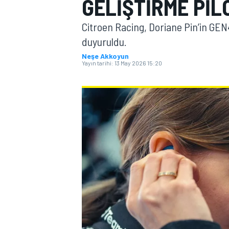
GELIŞTIRME PIL
MOTOGP
Citroen Racing, Doriane Pin’in GEN4
duyuruldu.
Neşe Akkoyun
Yayın tarihi:
13 May 2026 15:20
WORLD SUPERBIKE