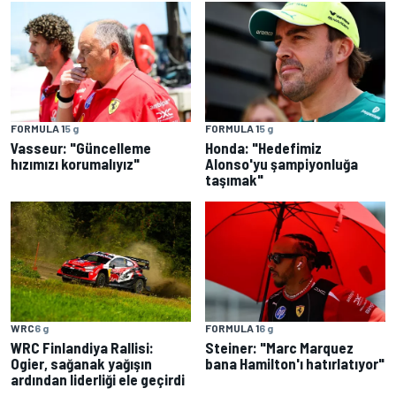
FORMULA 1
5 g
FORMULA 1
5 g
Vasseur: "Güncelleme
Honda: "Hedefimiz
hızımızı korumalıyız"
Alonso'yu şampiyonluğa
taşımak"
WRC
6 g
FORMULA 1
6 g
WRC Finlandiya Rallisi:
Steiner: "Marc Marquez
Ogier, sağanak yağışın
bana Hamilton'ı hatırlatıyor"
ardından liderliği ele geçirdi