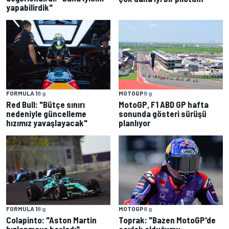
yapabilirdik"
FORMULA 1
8 g
MOTOGP
8 g
Red Bull: "Bütçe sınırı
MotoGP, F1 ABD GP hafta
nedeniyle güncelleme
sonunda gösteri sürüşü
hızımız yavaşlayacak"
planlıyor
FORMULA 1
8 g
MOTOGP
8 g
Colapinto: "Aston Martin
Toprak: "Bazen MotoGP'de