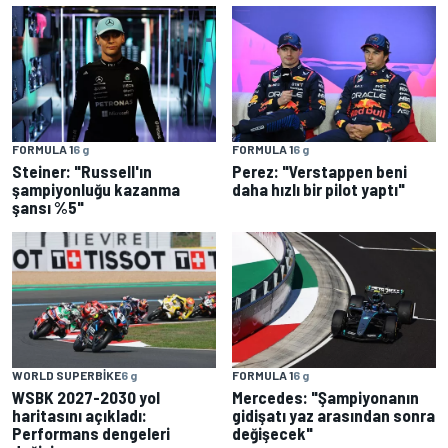
FORMULA 1
6 g
FORMULA 1
6 g
Steiner: "Russell'ın
Perez: "Verstappen beni
şampiyonluğu kazanma
daha hızlı bir pilot yaptı"
şansı %5"
FORMULA 1
6 g
WORLD SUPERBIKE
6 g
Mercedes: "Şampiyonanın
WSBK 2027-2030 yol
gidişatı yaz arasından sonra
haritasını açıkladı:
değişecek"
Performans dengeleri