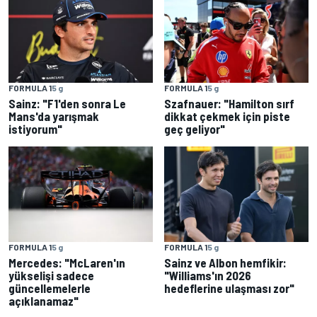
FORMULA 1
5 g
FORMULA 1
5 g
Sainz: "F1'den sonra Le
Szafnauer: "Hamilton sırf
Mans'da yarışmak
dikkat çekmek için piste
istiyorum"
geç geliyor"
FORMULA 1
5 g
FORMULA 1
5 g
Mercedes: "McLaren'ın
Sainz ve Albon hemfikir:
yükselişi sadece
"Williams'ın 2026
güncellemelerle
hedeflerine ulaşması zor"
açıklanamaz"