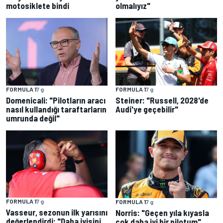
motosiklete bindi
olmalıyız"
FORMULA 1
7 g
FORMULA 1
7 g
Domenicali: "Pilotların aracı
Steiner: "Russell, 2028'de
nasıl kullandığı taraftarların
Audi'ye geçebilir"
umrunda değil"
FORMULA 1
7 g
FORMULA 1
7 g
Vasseur, sezonun ilk yarısını
Norris: "Geçen yıla kıyasla
değerlendirdi: "Daha iyisini
çok daha iyi bir pilotum"