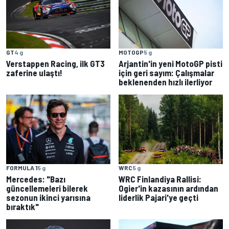
GT
4 g
MOTOGP
5 g
Verstappen Racing, ilk GT3
Arjantin'in yeni MotoGP pisti
zaferine ulaştı!
için geri sayım: Çalışmalar
beklenenden hızlı ilerliyor
FORMULA 1
5 g
WRC
5 g
Mercedes: "Bazı
WRC Finlandiya Rallisi:
güncellemeleri bilerek
Ogier'in kazasının ardından
sezonun ikinci yarısına
liderlik Pajari'ye geçti
bıraktık"