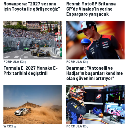
Rovanpera: "2027 sezonu
Resmi: MotoGP Britanya
için Toyota ile görüşeceğiz"
GP'de Vinales'in yerine
Espargaro yarışacak
FORMULA E
2 g
FORMULA 1
2 g
Formula E, 2027 Monako E-
Bearman: "Antonelli ve
Prix tarihini değiştirdi
Hadjar'ın başarıları kendime
olan güvenimi artırıyor"
WRC
2 g
FORMULA 1
2 g