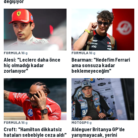
değişiyor
FORMULA 1
6 g
FORMULA 1
6 g
Alesi: "Leclerc daha önce
Bearman: "Hedefim Ferrari
hiç olmadığı kadar
ama sonsuza kadar
zorlanıyor"
beklemeyeceğim"
FORMULA 1
6 g
MOTOGP
6 g
Croft: "Hamilton dikkatsiz
Aldeguer Britanya GP'de
hataları sebebiyle ceza aldı"
yarışmayacak, yerini