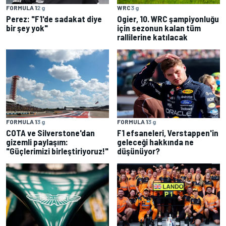
FORMULA 1
2 g
WRC
3 g
Perez: "F1'de sadakat diye
Ogier, 10. WRC şampiyonluğu
bir şey yok"
için sezonun kalan tüm
rallilerine katılacak
FORMULA 1
3 g
FORMULA 1
3 g
COTA ve Silverstone'dan
F1 efsaneleri, Verstappen'in
gizemli paylaşım:
geleceği hakkında ne
"Güçlerimizi birleştiriyoruz!"
düşünüyor?