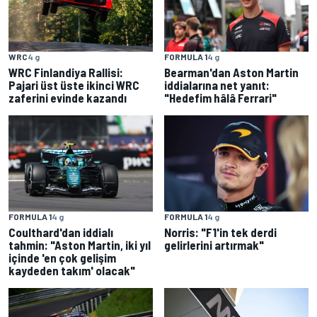
WRC
4 g
FORMULA 1
4 g
WRC Finlandiya Rallisi:
Bearman'dan Aston Martin
Pajari üst üste ikinci WRC
iddialarına net yanıt:
zaferini evinde kazandı
"Hedefim hâlâ Ferrari"
FORMULA 1
4 g
FORMULA 1
4 g
Coulthard'dan iddialı
Norris: "F1'in tek derdi
tahmin: "Aston Martin, iki yıl
gelirlerini artırmak"
içinde 'en çok gelişim
kaydeden takım' olacak"