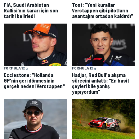
FIA, Suudi Arabistan
Tost: "Yeni kurallar
Rallisi'nin kararı için son
Verstappen gibi pilotların
tarihi belirledi
avantajını ortadan kaldırdı"
FORMULA 1
2 g
FORMULA 1
2 g
Ecclestone: "Hollanda
Hadjar, Red Bull'a alışma
GP'nin geri dönmesinin
sürecini anlattı: "En basit
gerçek nedeni Verstappen"
şeyleri bile yanlış
yapıyordum"