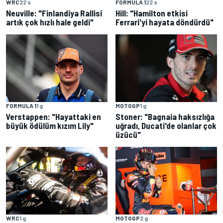
WRC
22 s
FORMULA 1
22 s
Neuville: "Finlandiya Rallisi
Hill: "Hamilton etkisi
artık çok hızlı hale geldi"
Ferrari'yi hayata döndürdü"
FORMULA 1
1 g
MOTOGP
1 g
Verstappen: "Hayattaki en
Stoner: "Bagnaia haksızlığa
büyük ödülüm kızım Lily"
uğradı, Ducati'de olanlar çok
üzücü"
WRC
1 g
MOTOGP
2 g