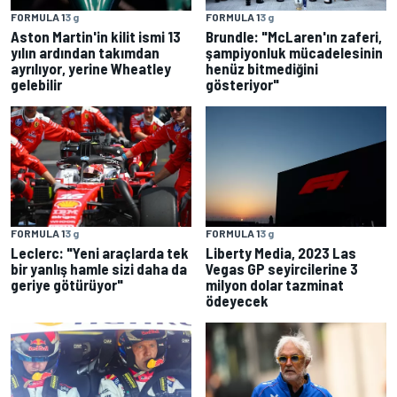
FORMULA 1
3 g
FORMULA 1
3 g
Aston Martin'in kilit ismi 13
Brundle: "McLaren'ın zaferi,
yılın ardından takımdan
şampiyonluk mücadelesinin
ayrılıyor, yerine Wheatley
henüz bitmediğini
gelebilir
gösteriyor"
FORMULA 1
3 g
FORMULA 1
3 g
Leclerc: "Yeni araçlarda tek
Liberty Media, 2023 Las
bir yanlış hamle sizi daha da
Vegas GP seyircilerine 3
geriye götürüyor"
milyon dolar tazminat
ödeyecek