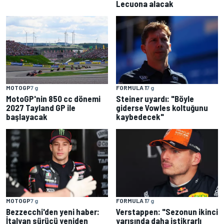
Lecuona alacak
MOTOGP
7 g
FORMULA 1
7 g
MotoGP'nin 850 cc dönemi
Steiner uyardı: "Böyle
2027 Tayland GP ile
giderse Vowles koltuğunu
başlayacak
kaybedecek"
MOTOGP
7 g
FORMULA 1
7 g
Bezzecchi'den yeni haber:
Verstappen: "Sezonun ikinci
İtalyan sürücü yeniden
yarısında daha istikrarlı