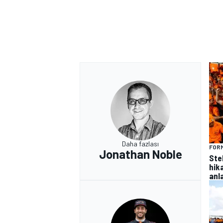
Daha fazlası
FORM
Jonathan Noble
Ste
hik
anla