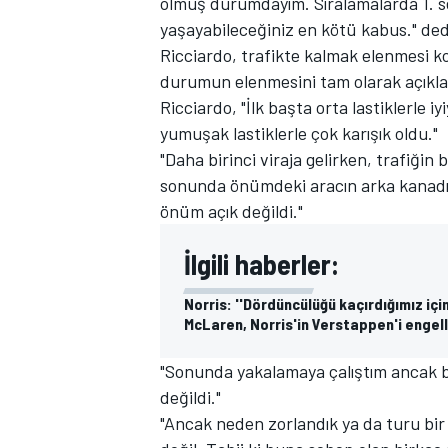
olmuş durumdayım. Sıralamalarda 1. s
yaşayabileceğiniz en kötü kabus." ded
Ricciardo, trafikte kalmak elenmesi k
durumun elenmesini tam olarak açıkla
Ricciardo, "İlk başta orta lastiklerle
TÜRK SPORCULAR
yumuşak lastiklerle çok karışık oldu."
"Daha birinci viraja gelirken, trafiği
sonunda önümdeki aracın arka kanadı
önüm açık değildi."
İlgili haberler:
Norris: ''Dördüncülüğü kaçırdığımız içi
McLaren, Norris'in Verstappen'i engelle
"Sonunda yakalamaya çalıştım ancak bu
değildi."
"Ancak neden zorlandık ya da turu bir