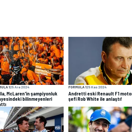
ULA 1
25 Ara 2024
FORMULA 1
25 Kas 2024
lla, McLaren'in şampiyonluk
Andretti eski Renault F1 moto
ayesindeki bilinmeyenleri
şefi Rob White ile anlaştı!
ttı