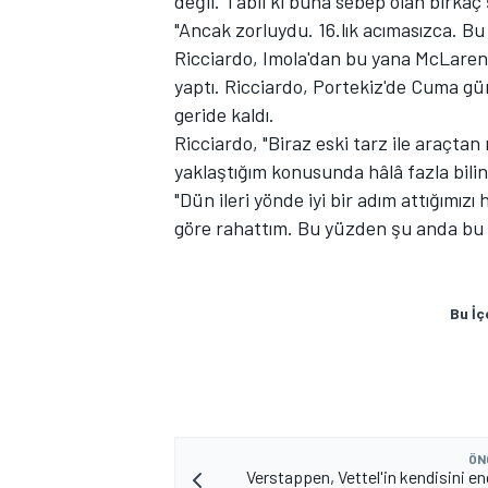
değil. Tabii ki buna sebep olan birkaç
"Ancak zorluydu. 16.lık acımasızca. Bu 
Ricciardo, Imola'dan bu yana McLaren 
yaptı. Ricciardo, Portekiz'de Cuma g
geride kaldı.
Ricciardo, "Biraz eski tarz ile araçta
yaklaştığım konusunda hâlâ fazla bilin
"Dün ileri yönde iyi bir adım attığımız
göre rahattım. Bu yüzden şu anda bu 
Bu İç
ÖN
Verstappen, Vettel'in kendisini en