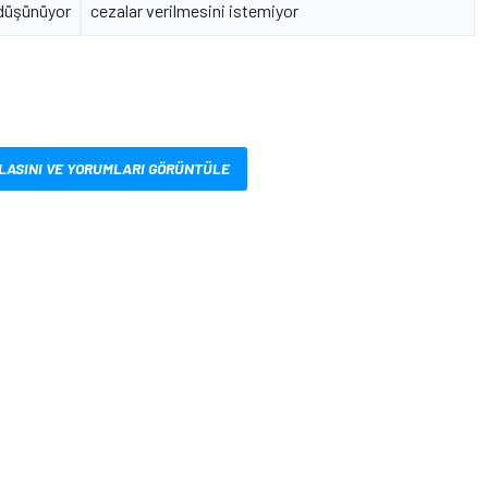
düşünüyor
cezalar verilmesini istemiyor
LASINI VE YORUMLARI GÖRÜNTÜLE