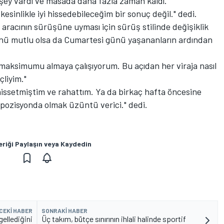
 şey vardı ve masada daha fazla zaman kaldı."
kesinlikle iyi hissedebileceğim bir sonuç değil." dedi.
aracının sürüşüne uyması için sürüş stilinde değişiklik
ünü mutlu olsa da Cumartesi günü yaşananların ardından
n maksimumu almaya çalışıyorum. Bu açıdan her viraja nasıl
çliyim."
ı hissetmiştim ve rahattım. Ya da birkaç hafta öncesine
pozisyonda olmak üzüntü verici." dedi.
eriği Paylaşın veya Kaydedin
CEKI HABER
SONRAKI HABER
gellediğini
Üç takım, bütçe sınırının ihlali halinde sportif