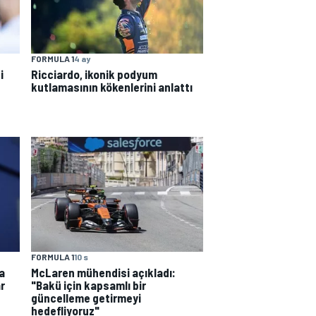
FORMULA 1
4 ay
i
Ricciardo, ikonik podyum
kutlamasının kökenlerini anlattı
FORMULA 1
10 s
a
McLaren mühendisi açıkladı:
r
"Bakü için kapsamlı bir
güncelleme getirmeyi
hedefliyoruz"