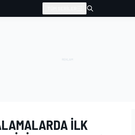
TÜM SERILER
RALAMALARDA ILK