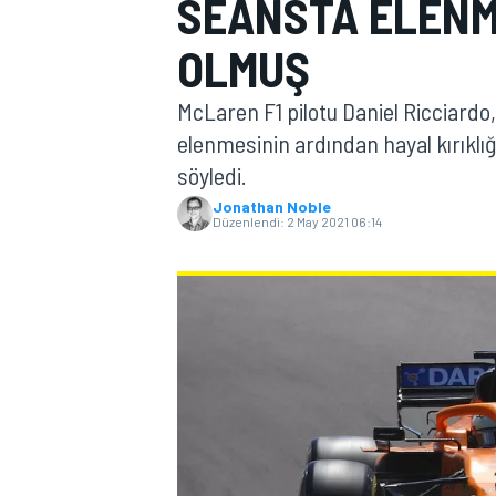
SEANSTA ELENM
MOTOGP
OLMUŞ
McLaren F1 pilotu Daniel Ricciardo,
elenmesinin ardından hayal kırıklı
söyledi.
Jonathan Noble
Düzenlendi:
2 May 2021 06:14
WORLD SUPERBIKE