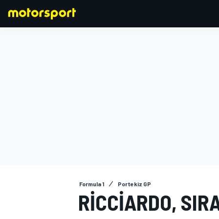
FORMULA 1
Formula 1
Portekiz GP
RICCIARDO, SI