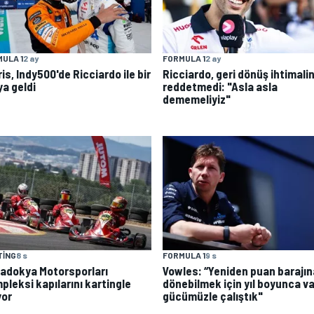
ULA 1
2 ay
FORMULA 1
2 ay
is, Indy500'de Ricciardo ile bir
Ricciardo, geri dönüş ihtimalin
ya geldi
reddetmedi: "Asla asla
dememeliyiz"
TING
8 s
FORMULA 1
9 s
adokya Motorsporları
Vowles: “Yeniden puan barajın
pleksi kapılarını kartingle
dönebilmek için yıl boyunca va
yor
gücümüzle çalıştık"