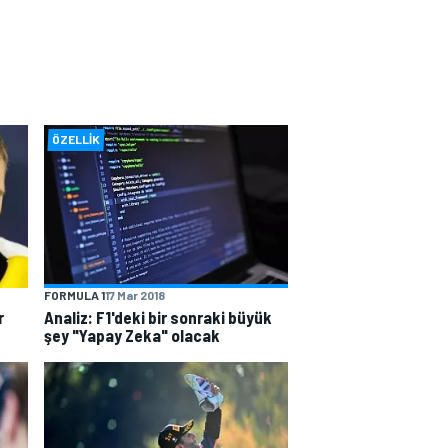
ÖZELLIK
FORMULA 1
17 Mar 2018
r
Analiz: F1'deki bir sonraki büyük
şey "Yapay Zeka" olacak