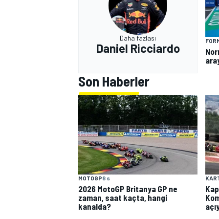
Daha fazlası
FORM
Daniel Ricciardo
Norr
ara
Son Haberler
MOTOGP
8 s
KAR
2026 MotoGP Britanya GP ne
Kap
zaman, saat kaçta, hangi
Kom
kanalda?
açı