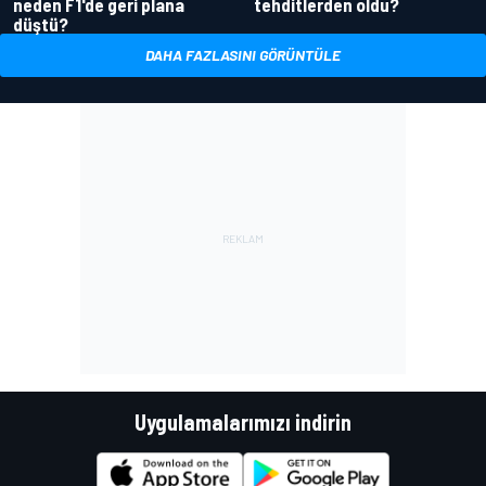
neden F1'de geri plana
tehditlerden oldu?
düştü?
DAHA FAZLASINI GÖRÜNTÜLE
Uygulamalarımızı indirin