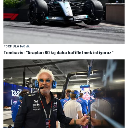
FORMULA 1
40 dk
Tombazis: "Araçları 80 kg daha hafifletmek istiyoruz"