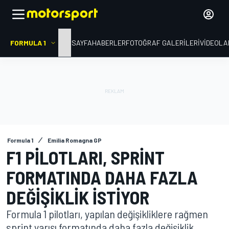
FORMULA 1
ANA SAYFA
HABERLER
FOTOĞRAF GALERILERI
VIDEOLA
Formula 1
Emilia Romagna GP
F1 PILOTLARI, SPRINT
FORMATINDA DAHA FAZLA
DEĞIŞIKLIK ISTIYOR
Formula 1 pilotları, yapılan değişikliklere rağmen
sprint yarışı formatında daha fazla değişiklik