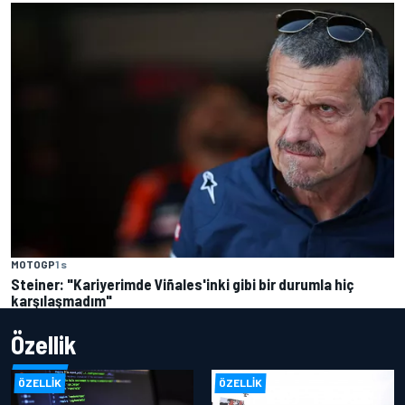
MOTOGP
1 s
Steiner: "Kariyerimde Viñales'inki gibi bir durumla hiç
karşılaşmadım"
Özellik
ÖZELLIK
ÖZELLIK