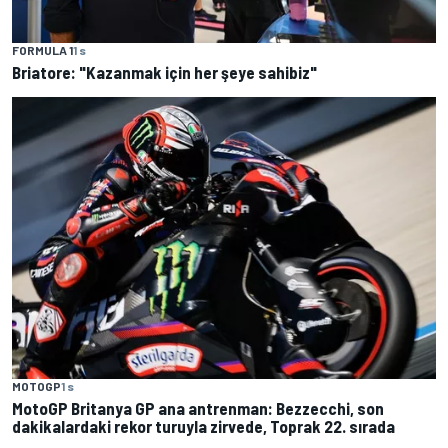
FORMULA 1
1 s
Briatore: "Kazanmak için her şeye sahibiz"
MOTOGP
1 s
MotoGP Britanya GP ana antrenman: Bezzecchi, son
dakikalardaki rekor turuyla zirvede, Toprak 22. sırada