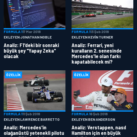
FORMULA 1
17 Mar 2018
FORMULA 1
13 Şub 2018
EKLEYEN JONATHAN NOBLE
EKLEYEN KEVIN TURNER
Analiz: F1'deki bir sonraki
Analiz: Ferrari, yeni
büyük şey "Yapay Zeka"
kuralların 2. senesinde
olacak
Mercedes'le olan farkı
kapatabilecek mi?
ÖZELLIK
ÖZELLIK
FORMULA 1
11 Şub 2018
FORMULA 1
6 Şub 2018
EKLEYEN LAWRENCE BARRETTO
EKLEYEN BEN ANDERSON
Analiz: Mercedes'in
Analiz: Verstappen, nasıl
olağanüstü yetenekli pilotu
Hamilton için en büyük