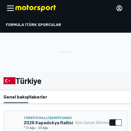
FORMULA 1
TÜRK SPORCULAR
Türkiye
Genel bakış
Haberler
TÜRKIYE RALLI ŞAMPIYONASI
2026 Kapadokya Rallisi
Sizin Zaman Diliminiz
* 21 Ağu
-
23 Ağu