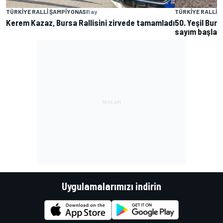
TÜRKIYE RALLI ŞAMPIYONASI
1 ay
TÜRKIYE RALLI 
Kerem Kazaz, Bursa Rallisini zirvede tamamladı
50. Yeşil Burs
sayım başlad
Uygulamalarımızı indirin