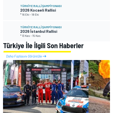
TÜRKIYE RALLI ŞAMPIYONASI
2026 Kocaeli Rallisi
* 16 Eki
-
18 Eki
TÜRKIYE RALLI ŞAMPIYONASI
2026 İstanbul Rallisi
* 13 Kas
-
15 Kas
Türkiye İle İlgili Son Haberler
Daha Fazlasını Görüntüle