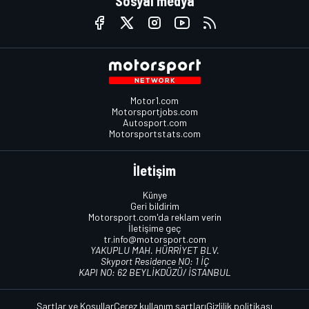
Sosyal medya
Motor1.com
Motorsportjobs.com
Autosport.com
Motorsportstats.com
İletişim
Künye
Geri bildirim
Motorsport.com'da reklam verin
İletişime geç
tr.info@motorsport.com
YAKUPLU MAH. HÜRRİYET BLV.
Skyport Residence NO: 1 İÇ
KAPI NO: 62 BEYLİKDÜZÜ/ İSTANBUL
Şartlar ve Koşullar
Çerez kullanım şartları
Gizlilik politikası