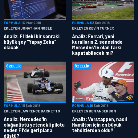
FORMULA 1
17 Mar 2018
FORMULA 1
13 Şub 2018
EKLEYEN JONATHAN NOBLE
EKLEYEN KEVIN TURNER
Analiz: F1'deki bir sonraki
Analiz: Ferrari, yeni
büyük şey "Yapay Zeka"
kuralların 2. senesinde
olacak
Mercedes'le olan farkı
kapatabilecek mi?
ÖZELLIK
ÖZELLIK
FORMULA 1
11 Şub 2018
FORMULA 1
6 Şub 2018
EKLEYEN LAWRENCE BARRETTO
EKLEYEN BEN ANDERSON
Analiz: Mercedes'in
Analiz: Verstappen, nasıl
olağanüstü yetenekli pilotu
Hamilton için en büyük
neden F1'de geri plana
tehditlerden oldu?
düştü?