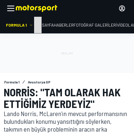
FORMULA 1
ANA SAYFA
HABERLER
FOTOĞRAF GALERILERI
VIDEOLA
Formula 1
Avusturya GP
NORRIS: "TAM OLARAK HAK
ETTIĞIMIZ YERDEYIZ"
Lando Norris, McLaren'ın mevcut performansının
bulundukları konumu yansıttığını söylerken,
takımın en büyük probleminin aracın arka