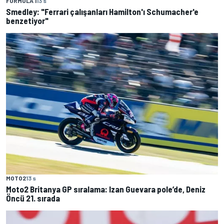
FORMULA 1
13 s
Smedley: "Ferrari çalışanları Hamilton'ı Schumacher'e
benzetiyor"
MOTO2
13 s
Moto2 Britanya GP sıralama: Izan Guevara pole’de, Deniz
Öncü 21. sırada