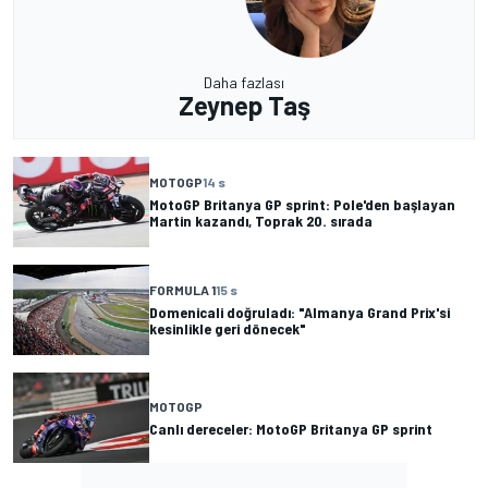
Daha fazlası
Zeynep Taş
MOTOGP
14 s
MotoGP Britanya GP sprint: Pole'den başlayan
Martin kazandı, Toprak 20. sırada
FORMULA 1
15 s
Domenicali doğruladı: "Almanya Grand Prix'si
kesinlikle geri dönecek"
MOTOGP
Canlı dereceler: MotoGP Britanya GP sprint