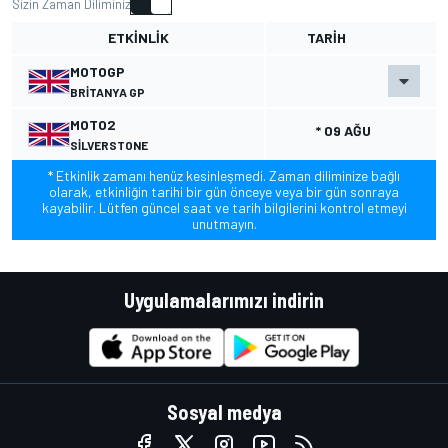
Sizin Zaman Diliminiz
ETKINLIK
TARIH
MOTOGP
BRITANYA GP
MOTO2
* 09 AĞU
SILVERSTONE
* Etkinlik zamanı henüz kesinleşmedi. Zaman diliminize bağlı
olarak, etkinliğin tarihi bir gün önceye veya bir gün sonraya
kayabilir. Lütfen güncel saat ve tarih bilgilerini kontrol etmeyi
unutmayın.
Uygulamalarımızı indirin
Sosyal medya