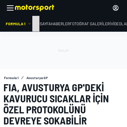
FORMULA 1
ANA SAYFA
HABERLER
FOTOĞRAF GALERILERI
VIDEOLA
Formula 1
Avusturya GP
FIA, AVUSTURYA GP'DEKI
KAVURUCU SICAKLAR IÇIN
ÖZEL PROTOKOLÜNÜ
DEVREYE SOKABILIR