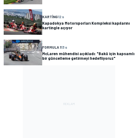
KARTING
12 s
Kapadokya Motorsporları Kompleksi kapılarını
kartingle açıyor
FORMULA 1
13 s
McLaren mühendisi açıkladı: "Bakü için kapsamlı
bir güncelleme getirmeyi hedefliyoruz"