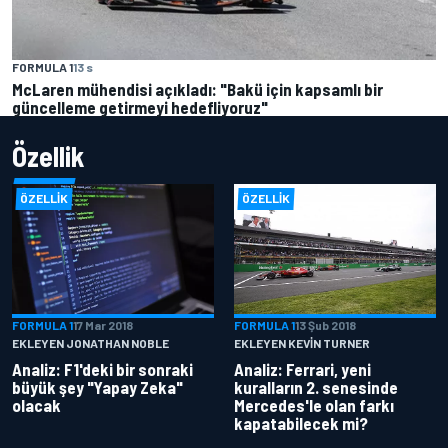
FORMULA 1
13 s
McLaren mühendisi açıkladı: "Bakü için kapsamlı bir
güncelleme getirmeyi hedefliyoruz"
Özellik
ÖZELLIK
ÖZELLIK
FORMULA 1
17 Mar 2018
FORMULA 1
13 Şub 2018
EKLEYEN JONATHAN NOBLE
EKLEYEN KEVIN TURNER
Analiz: F1'deki bir sonraki
Analiz: Ferrari, yeni
büyük şey "Yapay Zeka"
kuralların 2. senesinde
olacak
Mercedes'le olan farkı
kapatabilecek mi?