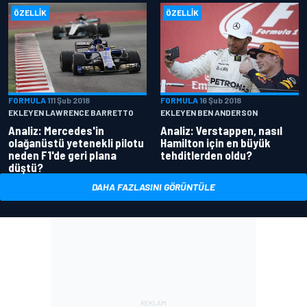
ÖZELLIK
ÖZELLIK
FORMULA 1
11 Şub 2018
FORMULA 1
6 Şub 2018
EKLEYEN LAWRENCE BARRETTO
EKLEYEN BEN ANDERSON
Analiz: Mercedes'in
Analiz: Verstappen, nasıl
olağanüstü yetenekli pilotu
Hamilton için en büyük
neden F1'de geri plana
tehditlerden oldu?
düştü?
DAHA FAZLASINI GÖRÜNTÜLE