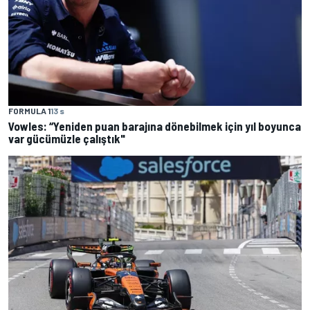
FORMULA 1
13 s
Vowles: “Yeniden puan barajına dönebilmek için yıl boyunca
var gücümüzle çalıştık"