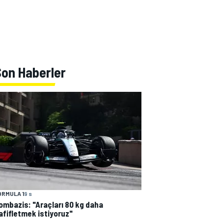
Son Haberler
ORMULA 1
9 s
ombazis: "Araçları 80 kg daha
afifletmek istiyoruz"