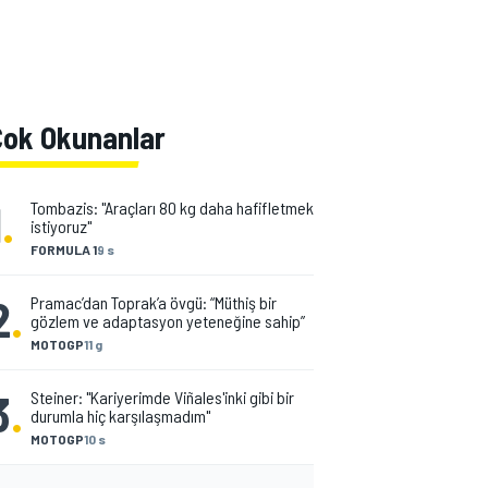
Çok Okunanlar
1
.
Tombazis: "Araçları 80 kg daha hafifletmek
istiyoruz"
FORMULA 1
9 s
2
.
Pramac’dan Toprak’a övgü: “Müthiş bir
gözlem ve adaptasyon yeteneğine sahip”
MOTOGP
11 g
3
.
Steiner: "Kariyerimde Viñales'inki gibi bir
durumla hiç karşılaşmadım"
MOTOGP
10 s