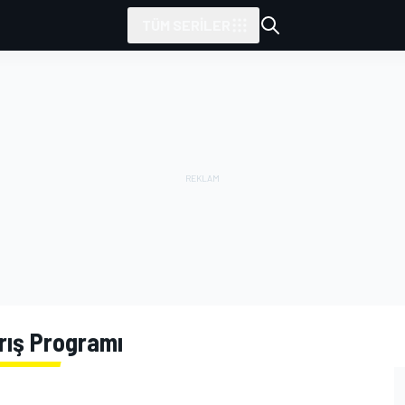
TÜM SERILER
rış Programı