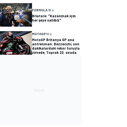
FORMULA 1
9 s
Briatore: "Kazanmak için
her şeye sahibiz"
MOTOGP
10 s
MotoGP Britanya GP ana
antrenman: Bezzecchi, son
dakikalardaki rekor turuyla
zirvede, Toprak 22. sırada