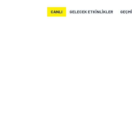
MOTOGP
CANLI
GELECEK ETKINLIKLER
GEÇMI
WORLD SUPERBIKE