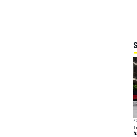
F
T
h