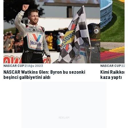
NASCAR CUP
21 Ağu 2023
NASCAR CUP
22 
NASCAR Watkins Glen: Byron bu sezonki
Kimi Raikkone
beşinci galibiyetini aldı
kaza yaptı