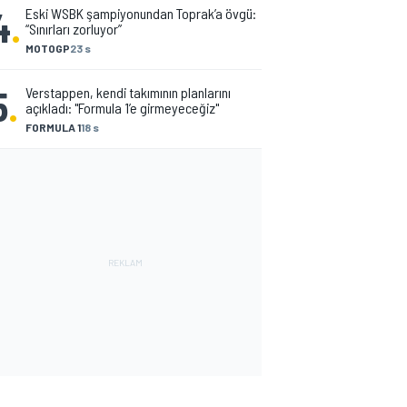
4
.
Eski WSBK şampiyonundan Toprak’a övgü:
“Sınırları zorluyor”
MOTOGP
23 s
5
.
Verstappen, kendi takımının planlarını
açıkladı: "Formula 1’e girmeyeceğiz"
FORMULA 1
18 s