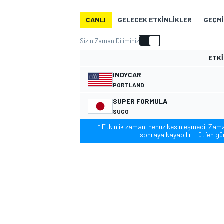
MOTOGP
CANLI
GELECEK ETKINLIKLER
GEÇMI
Sizin Zaman Diliminiz
ETKI
INDYCAR
PORTLAND
SUPER FORMULA
SUGO
* Etkinlik zamanı henüz kesinleşmedi. Zaman 
sonraya kayabilir. Lütfen gün
WORLD SUPERBIKE