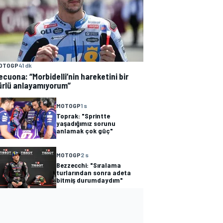
OTOGP
41 dk
ecuona: “Morbidelli’nin hareketini bir
ürlü anlayamıyorum”
MOTOGP
1 s
Toprak: "Sprintte
yaşadığımız sorunu
anlamak çok güç"
MOTOGP
2 s
Bezzecchi: "Sıralama
turlarından sonra adeta
bitmiş durumdaydım"