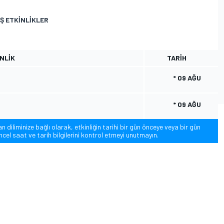
Ş ETKINLIKLER
NLIK
TARIH
* 09 AĞU
* 09 AĞU
diliminize bağlı olarak, etkinliğin tarihi bir gün önceye veya bir gün
cel saat ve tarih bilgilerini kontrol etmeyi unutmayın.