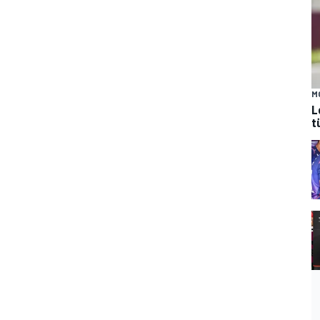
M
L
t