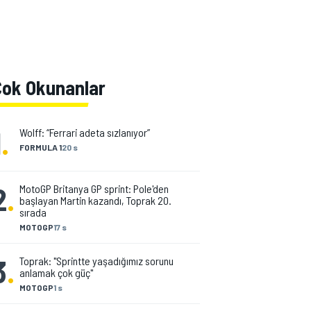
Çok Okunanlar
1
.
Wolff: “Ferrari adeta sızlanıyor”
FORMULA 1
20 s
2
.
MotoGP Britanya GP sprint: Pole'den
başlayan Martin kazandı, Toprak 20.
sırada
MOTOGP
17 s
3
.
Toprak: "Sprintte yaşadığımız sorunu
anlamak çok güç"
MOTOGP
1 s