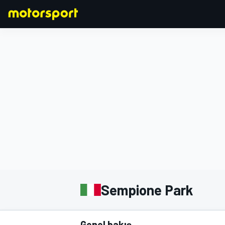
FORMULA 1
Sempione Park
Genel bakış