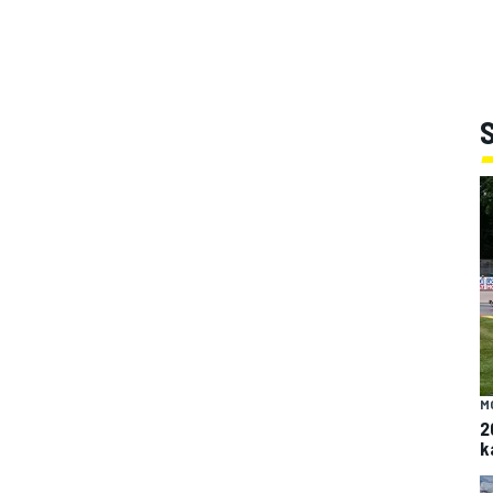
M
2
k