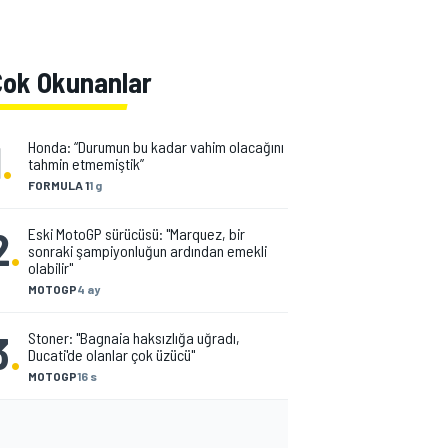
Çok Okunanlar
1
.
Honda: “Durumun bu kadar vahim olacağını
tahmin etmemiştik”
FORMULA 1
1 g
2
.
Eski MotoGP sürücüsü: "Marquez, bir
sonraki şampiyonluğun ardından emekli
olabilir"
MOTOGP
4 ay
3
.
Stoner: "Bagnaia haksızlığa uğradı,
Ducati'de olanlar çok üzücü"
MOTOGP
16 s