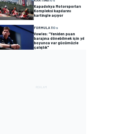
KARTING
10 s
Kapadokya Motorsporları
Kompleksi kapılarını
kartingle açıyor
FORMULA 1
10 s
Vowles: “Yeniden puan
barajına dönebilmek için yıl
boyunca var gücümüzle
çalıştık"