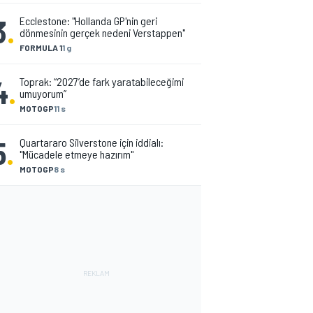
3
.
Ecclestone: "Hollanda GP'nin geri
dönmesinin gerçek nedeni Verstappen"
FORMULA 1
1 g
4
.
Toprak: “2027’de fark yaratabileceğimi
umuyorum”
MOTOGP
11 s
5
.
Quartararo Silverstone için iddialı:
"Mücadele etmeye hazırım"
MOTOGP
8 s