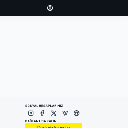
yönetin
Yorumlarınızla sesinizi duyurun
OTURUM AÇ
EDİSYON
TÜRKİYE
SOSYAL HESAPLARIMIZ
BAĞLANTIDA KALIN