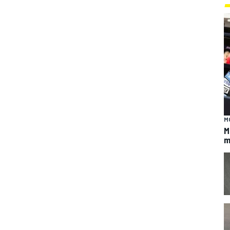
M
M
m