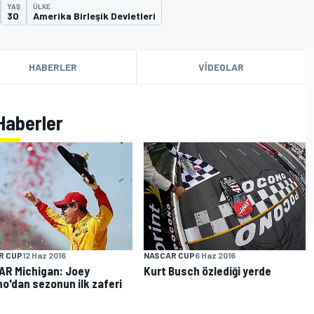
YAŞ
ÜLKE
30
Amerika Birleşik Devletleri
HABERLER
VIDEOLAR
 Haberler
NASCAR CUP
6 Haz 2016
R CUP
12 Haz 2016
Kurt Busch özlediği yerde
R Michigan: Joey
o'dan sezonun ilk zaferi