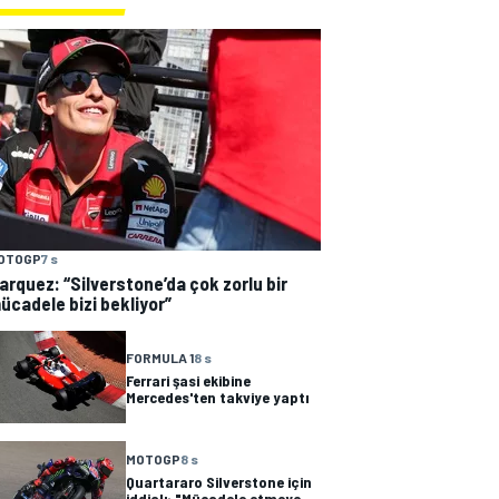
OTOGP
7 s
arquez: “Silverstone’da çok zorlu bir
ücadele bizi bekliyor”
FORMULA 1
8 s
Ferrari şasi ekibine
Mercedes'ten takviye yaptı
MOTOGP
8 s
Quartararo Silverstone için
iddialı: "Mücadele etmeye