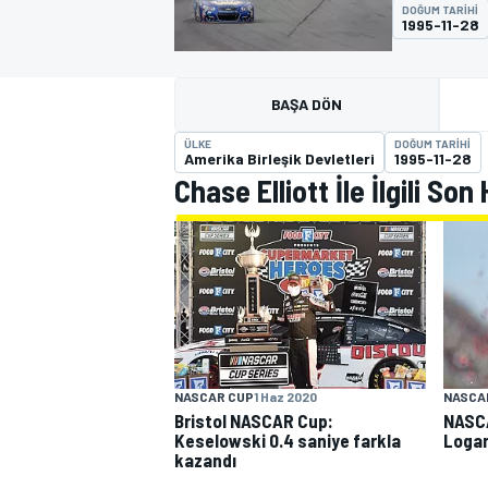
DOĞUM TARIHI
1995-11-28
MOTOGP
BAŞA DÖN
ÜLKE
DOĞUM TARIHI
Amerika Birleşik Devletleri
1995-11-28
Chase Elliott İle İlgili Son
WORLD SUPERBIKE
NASCAR CUP
1 Haz 2020
NASCA
Bristol NASCAR Cup:
NASCA
Keselowski 0.4 saniye farkla
Logan
kazandı