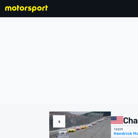
FORMULA 1
Chas
9
TAKIM
Hendrick M