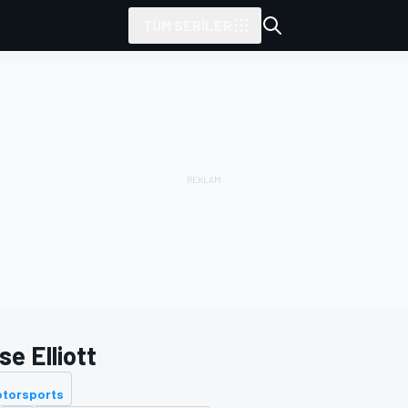
TÜM SERILER
e Elliott
otorsports