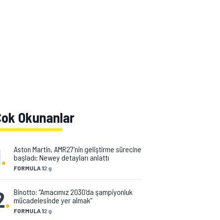
Çok Okunanlar
1
.
Aston Martin, AMR27‘nin geliştirme sürecine
başladı: Newey detayları anlattı
FORMULA 1
2 g
2
.
Binotto: “Amacımız 2030'da şampiyonluk
mücadelesinde yer almak”
FORMULA 1
2 g