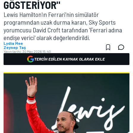
GÖSTERIYOR"
Lewis Hamilton'ın Ferrari'nin simülatör
programından uzak durma kararı, Sky Sports
yorumcusu David Croft tarafından 'Ferrari adına
endişe verici' olarak değerlendirildi.
Lydia Mee
Zeynep Taş
Yayın tarihi:
30 May 2026 15:40
TERCIH EDILEN KAYNAK OLARAK EKLE