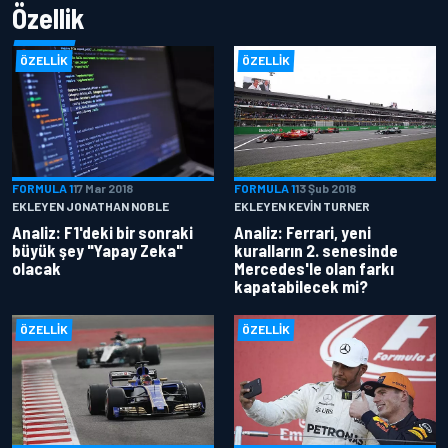
Özellik
ÖZELLIK
ÖZELLIK
FORMULA 1
17 Mar 2018
FORMULA 1
13 Şub 2018
EKLEYEN JONATHAN NOBLE
EKLEYEN KEVIN TURNER
Analiz: F1'deki bir sonraki
Analiz: Ferrari, yeni
büyük şey "Yapay Zeka"
kuralların 2. senesinde
olacak
Mercedes'le olan farkı
kapatabilecek mi?
ÖZELLIK
ÖZELLIK