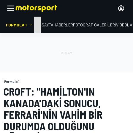
FORMULA 1
ANA SAYFA
HABERLER
FOTOĞRAF GALERILERI
VIDEOLA
Formula 1
CROFT: "HAMILTON'IN
KANADA'DAKI SONUCU,
FERRARI'NIN VAHIM BIR
DURUMDA OLDUĞUNU