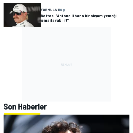
FORMULA 1
19 g
Bottas: "Antonelli bana bir akşam yemeği
ısmarlayabilir!"
Son Haberler