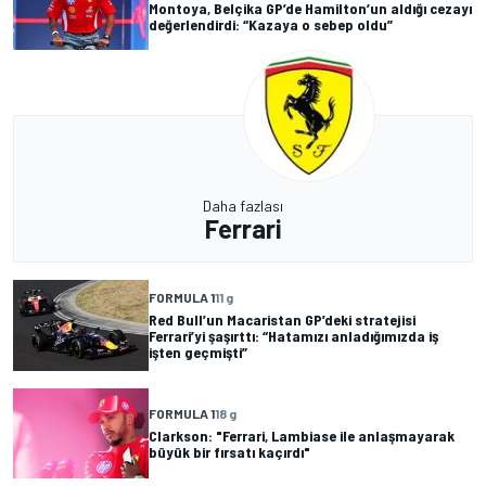
Montoya, Belçika GP’de Hamilton’un aldığı cezayı
değerlendirdi: “Kazaya o sebep oldu”
Daha fazlası
Ferrari
FORMULA 1
11 g
Red Bull’un Macaristan GP’deki stratejisi
Ferrari’yi şaşırttı: “Hatamızı anladığımızda iş
işten geçmişti”
FORMULA 1
18 g
Clarkson: "Ferrari, Lambiase ile anlaşmayarak
büyük bir fırsatı kaçırdı"