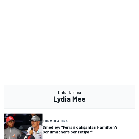
Daha fazlası
Lydia Mee
FORMULA 1
13 s
Smedley: "Ferrari çalışanları Hamilton'ı
Schumacher'e benzetiyor"