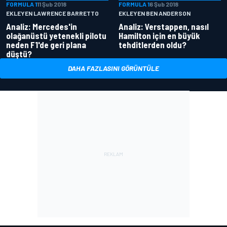
FORMULA 1
11 Şub 2018
FORMULA 1
6 Şub 2018
EKLEYEN LAWRENCE BARRETTO
EKLEYEN BEN ANDERSON
Analiz: Mercedes'in
Analiz: Verstappen, nasıl
olağanüstü yetenekli pilotu
Hamilton için en büyük
neden F1'de geri plana
tehditlerden oldu?
düştü?
DAHA FAZLASINI GÖRÜNTÜLE