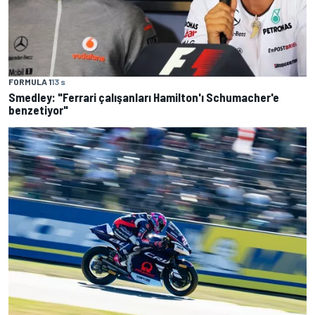
FORMULA 1
13 s
Smedley: "Ferrari çalışanları Hamilton'ı Schumacher'e
benzetiyor"