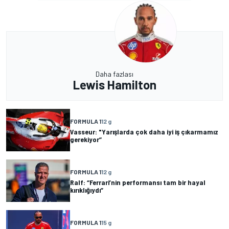
Daha fazlası
Lewis Hamilton
FORMULA 1
12 g
Vasseur: "Yarışlarda çok daha iyi iş çıkarmamız
gerekiyor”
FORMULA 1
12 g
Ralf: “Ferrari’nin performansı tam bir hayal
kırıklığıydı”
FORMULA 1
15 g