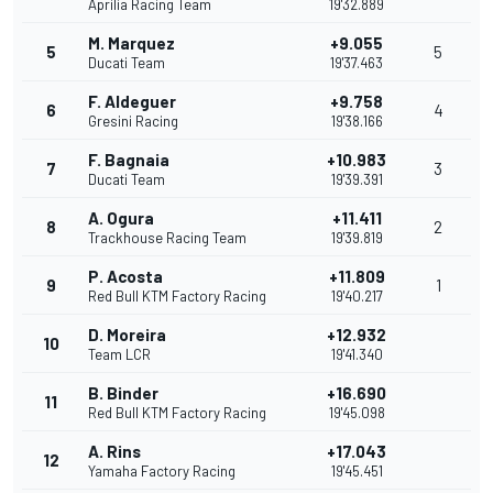
Aprilia Racing Team
19'32.889
M. Marquez
+9.055
5
5
Ducati Team
19'37.463
F. Aldeguer
+9.758
6
4
Gresini Racing
19'38.166
F. Bagnaia
+10.983
7
3
Ducati Team
19'39.391
A. Ogura
+11.411
8
2
Trackhouse Racing Team
19'39.819
P. Acosta
+11.809
9
1
Red Bull KTM Factory Racing
19'40.217
D. Moreira
+12.932
10
Team LCR
19'41.340
B. Binder
+16.690
11
Red Bull KTM Factory Racing
19'45.098
A. Rins
+17.043
12
Yamaha Factory Racing
19'45.451