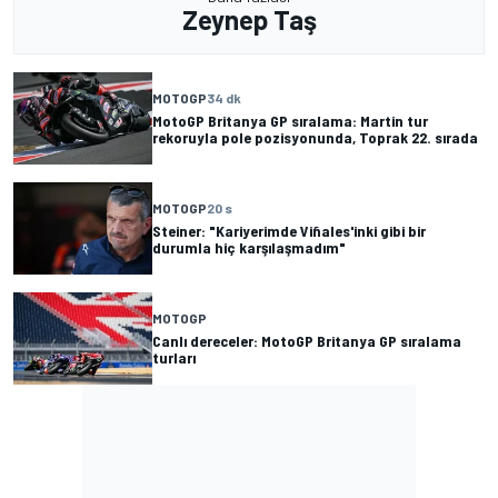
Zeynep Taş
MOTOGP
34 dk
MotoGP Britanya GP sıralama: Martin tur
rekoruyla pole pozisyonunda, Toprak 22. sırada
MOTOGP
20 s
Steiner: "Kariyerimde Viñales'inki gibi bir
durumla hiç karşılaşmadım"
MOTOGP
Canlı dereceler: MotoGP Britanya GP sıralama
turları