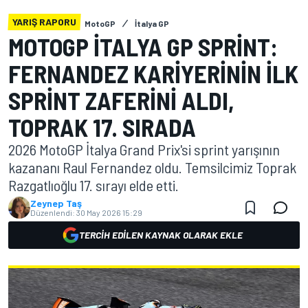
YARIŞ RAPORU
MotoGP
İtalya GP
MOTOGP İTALYA GP SPRINT:
FERNANDEZ KARIYERININ ILK
SPRINT ZAFERINI ALDI,
TOPRAK 17. SIRADA
2026 MotoGP İtalya Grand Prix'si sprint yarışının
kazananı Raul Fernandez oldu. Temsilcimiz Toprak
Razgatlıoğlu 17. sırayı elde etti.
Zeynep Taş
Düzenlendi:
30 May 2026 15:29
TERCIH EDILEN KAYNAK OLARAK EKLE