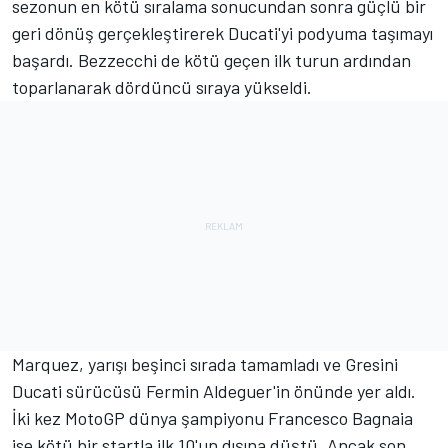
sezonun en kötü sıralama sonucundan sonra güçlü bir
geri dönüş gerçekleştirerek Ducati'yi podyuma taşımayı
başardı. Bezzecchi de kötü geçen ilk turun ardından
toparlanarak dördüncü sıraya yükseldi.
Marquez, yarışı beşinci sırada tamamladı ve Gresini
Ducati sürücüsü Fermin Aldeguer'in önünde yer aldı.
İki kez MotoGP dünya şampiyonu Francesco Bagnaia
ise kötü bir startla ilk 10'un dışına düştü. Ancak son