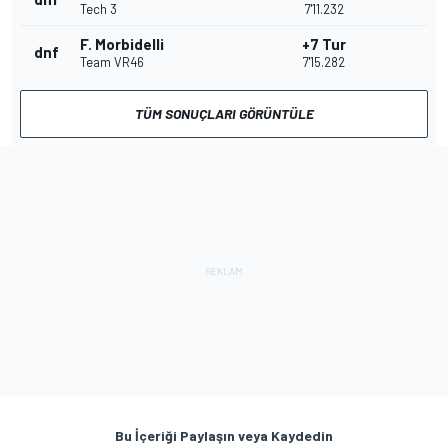
Tech 3
7'11.232
F. Morbidelli
+7 Tur
dnf
Team VR46
7'15.282
TÜM SONUÇLARI GÖRÜNTÜLE
Bu İçeriği Paylaşın veya Kaydedin