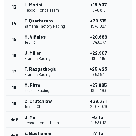
L. Marini
+18.407
13
Repsol Honda Team
19'46.815
F. Quartararo
+20.619
14
Yamaha Factory Racing
19'49.027
M. Viñales
+20.669
15
Tech 3
19'49.077
J. Miller
+22.907
16
Pramac Racing
19'51.315
T. Razgatlıoğlu
+25.423
17
Pramac Racing
19'53.831
M. Pirro
+27.085
18
Gresini Racing
19'55.493
C. Crutchlow
+39.671
19
Team LCR
20'08.079
J. Mir
+5 Tur
dnf
Repsol Honda Team
10'53.012
E. Bastianini
+7 Tur
dnf