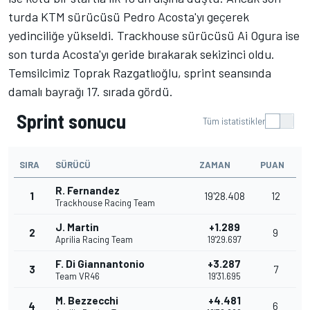
turda KTM sürücüsü Pedro Acosta'yı geçerek
yedinciliğe yükseldi. Trackhouse sürücüsü Ai Ogura ise
son turda Acosta'yı geride bırakarak sekizinci oldu.
Temsilcimiz Toprak Razgatlıoğlu, sprint seansında
damalı bayrağı 17. sırada gördü.
Sprint sonucu
Tüm istatistikler
SIRA
SÜRÜCÜ
ZAMAN
PUAN
R. Fernandez
1
19'28.408
12
Trackhouse Racing Team
J. Martin
+1.289
2
9
Aprilia Racing Team
19'29.697
F. Di Giannantonio
+3.287
3
7
Team VR46
19'31.695
M. Bezzecchi
+4.481
4
6