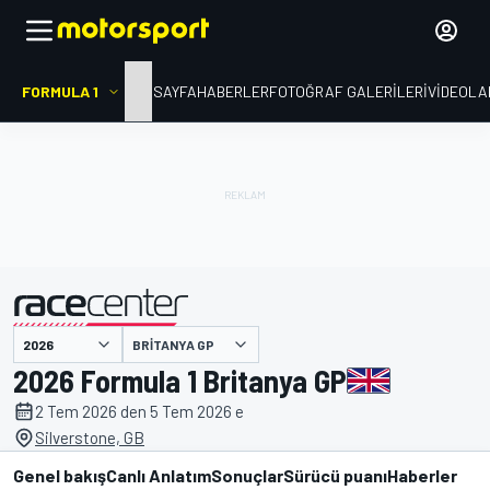
FORMULA 1
ANA SAYFA
HABERLER
FOTOĞRAF GALERILERI
VIDEOLA
BRITANYA GP
tarafından sunulmuştur
2026 Formula 1 Britanya GP
2 Tem 2026 den 5 Tem 2026 e
Silverstone, GB
Genel bakış
Canlı Anlatım
Sonuçlar
Sürücü puanı
Haberler