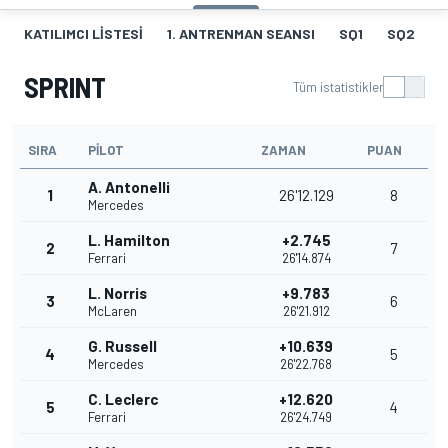
KATILIMCI LISTESI
1. ANTRENMAN SEANSI
SQ1
SQ2
S
SPRINT
Tüm istatistikler
SIRA
PILOT
ZAMAN
PUAN
A. Antonelli
1
26'12.129
8
Mercedes
L. Hamilton
+2.745
2
7
Ferrari
26'14.874
L. Norris
+9.783
3
6
McLaren
26'21.912
G. Russell
+10.639
4
5
Mercedes
26'22.768
C. Leclerc
+12.620
5
4
Ferrari
26'24.749