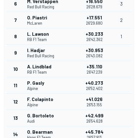
M. Verstappen
+16.550
6
3
Red Bull Racing
26'28.679
O. Piastri
+17.551
7
2
McLaren
26'29.680
L. Lawson
+30.233
8
1
RB F1 Team
26'42.362
I. Hadjar
+30.953
9
Red Bull Racing
26'43.082
A. Lindblad
+35.110
10
RB F1 Team
26'47.239
P. Gasly
+40.273
11
Alpine
26'52.402
F. Colapinto
+41.026
12
Alpine
26'53.155
G. Bortoleto
+42.499
13
Audi
26'54.628
O. Bearman
+45.784
14
Haas F1 Team
26'57.913