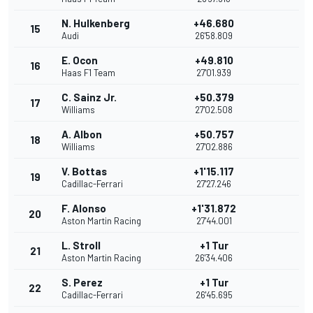
N. Hulkenberg
+46.680
15
Audi
26'58.809
E. Ocon
+49.810
16
Haas F1 Team
27'01.939
C. Sainz Jr.
+50.379
17
Williams
27'02.508
A. Albon
+50.757
18
Williams
27'02.886
V. Bottas
+1'15.117
19
Cadillac-Ferrari
27'27.246
F. Alonso
+1'31.872
20
Aston Martin Racing
27'44.001
L. Stroll
+1 Tur
21
Aston Martin Racing
26'34.406
S. Perez
+1 Tur
22
Cadillac-Ferrari
26'45.695