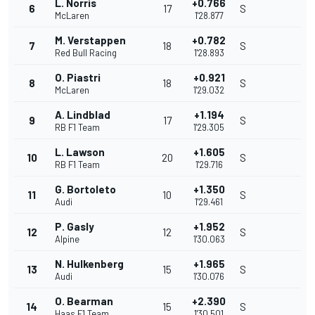
L. Norris
+0.766
6
17
S
McLaren
1'28.877
M. Verstappen
+0.782
7
18
S
Red Bull Racing
1'28.893
O. Piastri
+0.921
8
18
S
McLaren
1'29.032
A. Lindblad
+1.194
9
17
S
RB F1 Team
1'29.305
L. Lawson
+1.605
10
20
S
RB F1 Team
1'29.716
G. Bortoleto
+1.350
11
10
S
Audi
1'29.461
P. Gasly
+1.952
12
12
S
Alpine
1'30.063
N. Hulkenberg
+1.965
13
15
S
Audi
1'30.076
O. Bearman
+2.390
14
15
S
Haas F1 Team
1'30.501