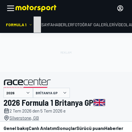
FORMULA 1
ANA SAYFA
HABERLER
FOTOĞRAF GALERILERI
VIDEOLA
BRITANYA GP
tarafından sunulmuştur
2026 Formula 1 Britanya GP
2 Tem 2026 den 5 Tem 2026 e
Silverstone, GB
Genel bakış
Canlı Anlatım
Sonuçlar
Sürücü puanı
Haberler