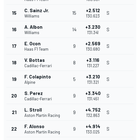
C. Sainz Jr.
+2.512
15
15
S
Williams
1'30.623
A. Albon
+3.230
16
14
S
Williams
1'31.341
E. Ocon
+2.569
17
9
S
Haas F1 Team
1'30.680
V. Bottas
+3.116
18
8
S
Cadillac-Ferrari
1'31.227
F. Colapinto
+3.210
19
5
S
Alpine
1'31.321
S. Perez
+3.340
20
9
S
Cadillac-Ferrari
1'31.451
L. Stroll
+4.752
21
9
S
Aston Martin Racing
1'32.863
F. Alonso
+4.914
22
9
S
Aston Martin Racing
1'33.025