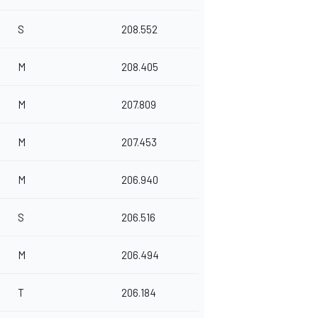
S
208.552
M
208.405
M
207.809
M
207.453
M
206.940
S
206.516
M
206.494
T
206.184