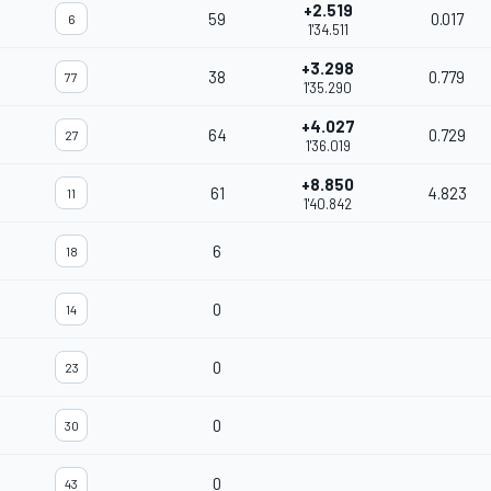
+2.519
59
0.017
6
1'34.511
+3.298
38
0.779
77
1'35.290
+4.027
64
0.729
27
1'36.019
+8.850
61
4.823
11
1'40.842
6
18
0
14
0
23
0
30
0
43