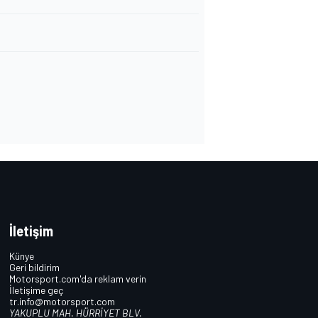
İletişim
Künye
Geri bildirim
Motorsport.com'da reklam verin
İletişime geç
tr.info@motorsport.com
YAKUPLU MAH. HÜRRİYET BLV.