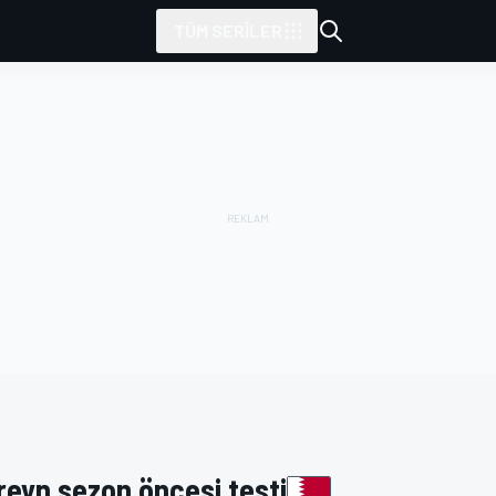
TÜM SERILER
tarafından sunulmuştur
reyn sezon öncesi testi