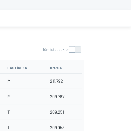
Tüm istatistikler
LASTIKLER
KM/SA
M
211.792
M
209.787
T
209.251
T
209.053