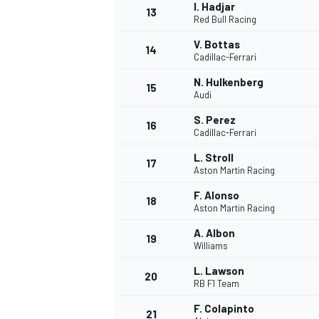
I. Hadjar
13
Red Bull Racing
V. Bottas
14
Cadillac-Ferrari
TÜRK SPORCULAR
N. Hulkenberg
15
Audi
S. Perez
16
Cadillac-Ferrari
L. Stroll
17
Aston Martin Racing
F. Alonso
18
Aston Martin Racing
A. Albon
19
Williams
L. Lawson
20
RB F1 Team
F. Colapinto
21