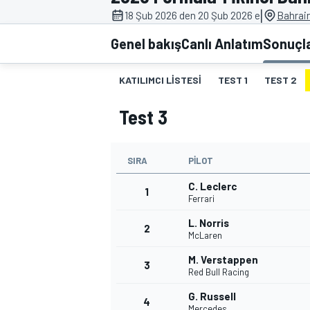
|
18 Şub 2026 den 20 Şub 2026 e
Bahrain
MOTOGP
Genel bakış
Canlı Anlatım
Sonuçl
KATILIMCI LISTESI
TEST 1
TEST 2
Test 3
SIRA
PILOT
C. Leclerc
1
Ferrari
L. Norris
2
WORLD SUPERBIKE
McLaren
M. Verstappen
3
Red Bull Racing
G. Russell
4
Mercedes