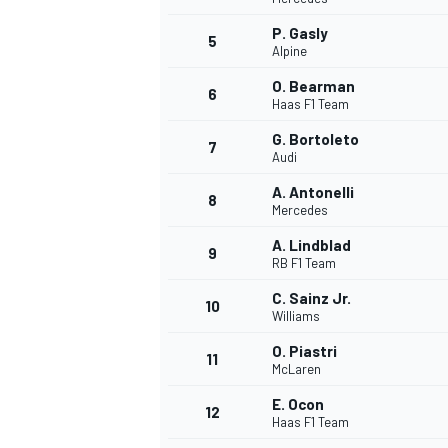
P. Gasly
5
Alpine
O. Bearman
6
Haas F1 Team
G. Bortoleto
7
Audi
WRC
A. Antonelli
8
Mercedes
A. Lindblad
9
RB F1 Team
C. Sainz Jr.
10
Williams
O. Piastri
11
McLaren
E. Ocon
12
Haas F1 Team