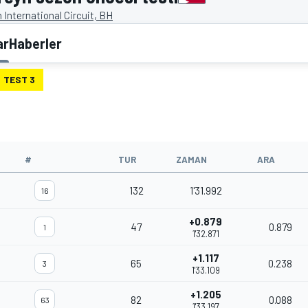
 International Circuit, BH
ar
Haberler
TEST 3
#
TUR
ZAMAN
ARA
132
1'31.992
16
+0.879
47
0.879
1
1'32.871
+1.117
65
0.238
3
1'33.109
+1.205
82
0.088
63
1'33.197