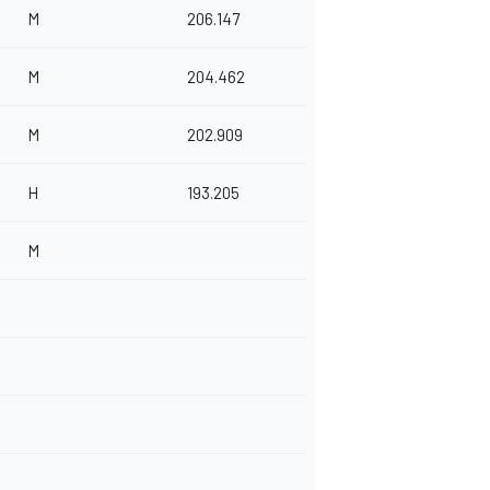
M
206.147
M
204.462
M
202.909
H
193.205
M