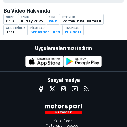
Bu Video Hakkında
SÜRE
TARIH
SERI
ETKINLIK
03:31
10 May 2022
WRC
Portekiz Rallisi testi
ALT-ETKINLIK
PILOTLAR
TAKIMLAR
Test
Sébastien Loeb
M-Sport
Uygulamalarımızı indirin
Sosyal medya
Motor1.com
Motorsportjobs.com