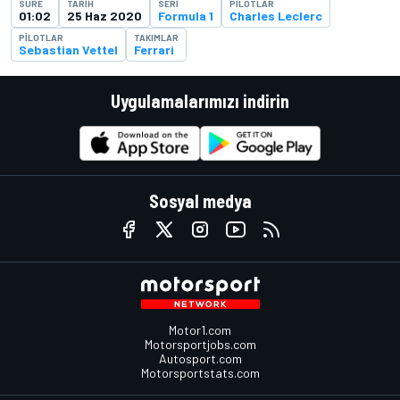
SÜRE
TARIH
SERI
PILOTLAR
01:02
25 Haz 2020
Formula 1
Charles Leclerc
PILOTLAR
TAKIMLAR
Sebastian Vettel
Ferrari
Uygulamalarımızı indirin
Sosyal medya
Motor1.com
Motorsportjobs.com
Autosport.com
Motorsportstats.com