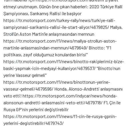
etmeyi unutmayın. Günün öne çıkan haberleri: 2020 Türkiye Ralli
Şampiyonası, Sarıkamış Rallisi ile başlıyor
https://tr.motorsport.com/turkey-rally/news/turkiye-ralli-
sampiyonasi-sarikamis-rallisi-ile-start-aliyor/4679825/ Mallya,
Stroll’ün Aston Martin’le anlaşmasından memnun
https://tr.motorsport.com/f1/news/mallya-strollun-aston-
martinle-anlasmasindan-memnun/4679649/ Binotto: "F1
politikası, zayıf olduğumuz konulardan birisi"
https://tr.motorsport.com/f1/news/binotto-rakiplerimiz-bize-
baski-yapmak-icin-medyayi-kullaniyor/4679537/ "Binotto'nun
yerine Vasseur gelmeli"
https://tr.motorsport.com/f1/news/binottonun-yerine-
vasseur-gelmeli/4679596/ Honda, Alonso-Andretti anlaşmasını
veto etti! https://tr.motorsport.com/indycar/news/honda-
alonsonun-andretti-anlasmasini-veto-etti/4679718/ F1, Çin ile
Rusya GP'nin yerlerini değiştirebilir
https://tr.motorsport.com/f1/news/f1-cin-ile-rusya-gpnin-
yerlerini-degistirebilir/4679743/