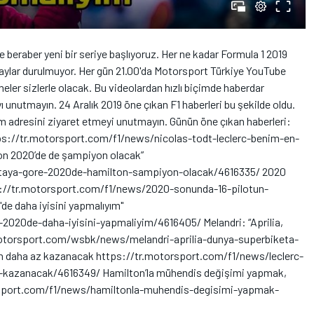
e beraber yeni bir seriye başlıyoruz. Her ne kadar Formula 1 2019
ylar durulmuyor. Her gün 21.00'da Motorsport Türkiye YouTube
ler sizlerle olacak. Bu videolardan hızlı biçimde haberdar
ı unutmayın. 24 Aralık 2019 öne çıkan F1 haberleri bu şekilde oldu.
 adresini ziyaret etmeyi unutmayın. Günün öne çıkan haberleri:
tps://tr.motorsport.com/f1/news/nicolas-todt-leclerc-benim-en-
on 2020’de de şampiyon olacak”
staya-gore-2020de-hamilton-sampiyon-olacak/4616335/ 2020
ps://tr.motorsport.com/f1/news/2020-sonunda-16-pilotun-
de daha iyisini yapmalıyım"
2020de-daha-iyisini-yapmaliyim/4616405/ Melandri: “Aprilia,
.motorsport.com/wsbk/news/melandri-aprilia-dunya-superbiketa-
en daha az kazanacak https://tr.motorsport.com/f1/news/leclerc-
-kazanacak/4616349/ Hamilton’la mühendis değişimi yapmak,
torsport.com/f1/news/hamiltonla-muhendis-degisimi-yapmak-