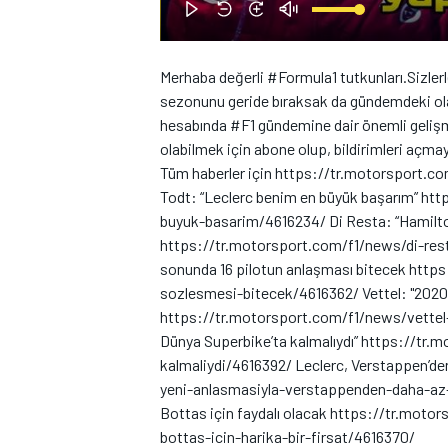
Merhaba değerli #Formula1 tutkunları.Sizlerl
sezonunu geride bıraksak da gündemdeki ola
hesabında #F1 gündemine dair önemli gelişme
olabilmek için abone olup, bildirimleri açmay
Tüm haberler için https://tr.motorsport.com
WRC
Todt: “Leclerc benim en büyük başarım” ht
buyuk-basarim/4616234/ Di Resta: “Hamilt
https://tr.motorsport.com/f1/news/di-re
sonunda 16 pilotun anlaşması bitecek htt
sozlesmesi-bitecek/4616362/ Vettel: "2020'
https://tr.motorsport.com/f1/news/vettel-
Dünya Superbike’ta kalmalıydı” https://tr
kalmaliydi/4616392/ Leclerc, Verstappen’d
yeni-anlasmasiyla-verstappenden-daha-az
Bottas için faydalı olacak https://tr.mo
bottas-icin-harika-bir-firsat/4616370/