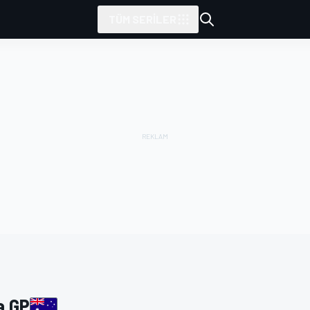
TÜM SERILER
tarafından sunulmuştur
a GP