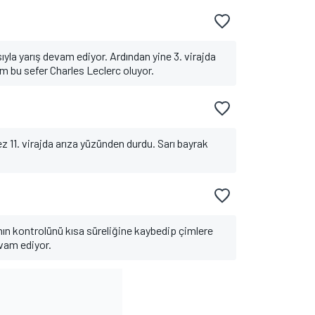
sıyla yarış devam ediyor. Ardından yine 3. virajda
sim bu sefer Charles Leclerc oluyor.
z 11. virajda arıza yüzünden durdu. Sarı bayrak
ın kontrolünü kısa süreliğine kaybedip çimlere
vam ediyor.