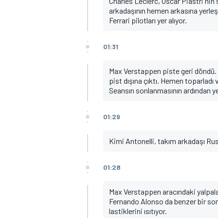
Charles Leclerc, Oscar Piastri'nin 
arkadaşının hemen arkasına yerleşt
Ferrari pilotları yer alıyor.
01:31
Max Verstappen piste geri döndü. G
pist dışına çıktı. Hemen toparladı
Seansın sonlanmasının ardından yen
01:29
Kimi Antonelli, takım arkadaşı Russ
01:28
Max Verstappen aracındaki yalpa
Fernando Alonso da benzer bir sor
lastiklerini ısıtıyor.