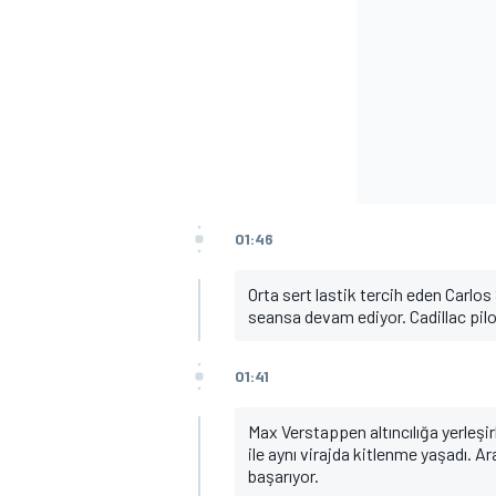
MOTOSİKLET
01:46
Orta sert lastik tercih eden Carlos
seansa devam ediyor. Cadillac pilot
01:41
Max Verstappen altıncılığa yerleş
ile aynı virajda kitlenme yaşadı. A
başarıyor.