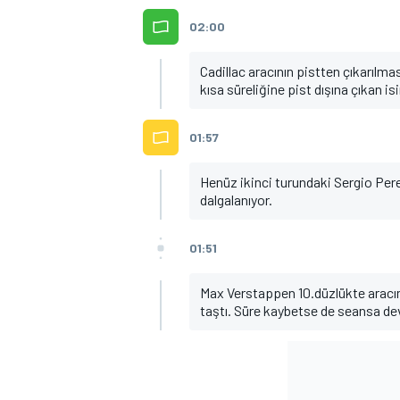
02:00
Cadillac aracının pistten çıkarılma
kısa süreliğine pist dışına çıkan i
01:57
Henüz ikinci turundaki Sergio Pere
dalgalanıyor.
01:51
Max Verstappen 10.düzlükte aracın
taştı. Süre kaybetse de seansa de