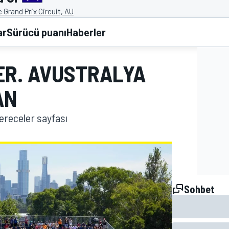
 Grand Prix Circuit, AU
ar
Sürücü puanı
Haberler
ER. AVUSTRALYA
AN
ereceler sayfası
Sohbet