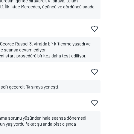
süresini geride bırakarak 4. sıraya, takım
i. İlk ikide Mercedes, üçüncü ve dördüncü sırada
eorge Russel 3. virajda bir kitlenme yaşadı ve
 ve seansa devam ediyor.
i start prosedürü bir kez daha test ediliyor.
el'ı geçerek ilk sıraya yerleşti.
lama sorunu yüzünden hala seansa dönemedi.
un yaşıyordu fakat şu anda pist dışında