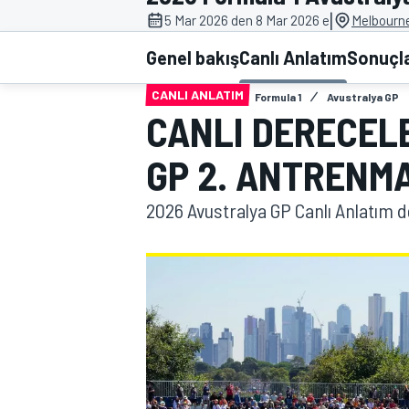
|
5 Mar 2026 den 8 Mar 2026 e
Melbourne
MOTOGP
Genel bakış
Canlı Anlatım
Sonuçl
CANLI ANLATIM
Formula 1
Avustralya GP
CANLI DERECEL
GP 2. ANTRENM
2026 Avustralya GP Canlı Anlatım d
WORLD SUPERBIKE