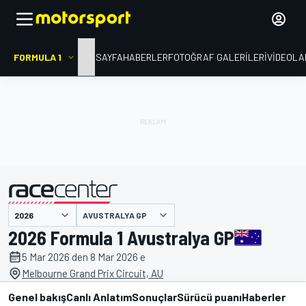
FORMULA 1
ANA SAYFA
HABERLER
FOTOĞRAF GALERILERI
VIDEOLA
AVUSTRALYA GP
2026 Formula 1 Avustralya GP
tarafından sunulmuştur
5 Mar 2026 den 8 Mar 2026 e
Melbourne Grand Prix Circuit, AU
Genel bakış
Canlı Anlatım
Sonuçlar
Sürücü puanı
Haberler