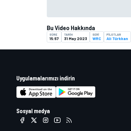
Bu Video Hakkında
SÜRE
TARIH
SERI
PILOTLAR
15:57
31 May 2023
WRC
Ali Türkkan
Uygulamalarımızı indirin
Sosyal medya