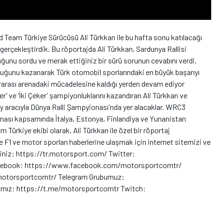
 Team Türkiye Sürücüsü Ali Türkkan ile bu hafta sonu katılacağı
 gerçekleştirdik. Bu röportajda Ali Türkkan, Sardunya Rallisi
ğunu sordu ve merak ettiğiniz bir sürü sorunun cevabını verdi.
luğunu kazanarak Türk otomobil sporlarındaki en büyük başarıyı
rarası arenadaki mücadelesine kaldığı yerden devam ediyor
er’ ve ‘İki Çeker’ şampiyonluklarını kazandıran Ali Türkkan ve
ly aracıyla Dünya Ralli Şampyionası'nda yer alacaklar. WRC3
yonası kapsamında İtalya, Estonya, Finlandiya ve Yunanistan
Türkiye ekibi olarak, Ali Türkkan ile özel bir röportaj
e F1 ve motor sporları haberlerine ulaşmak için internet sitemizi ve
siniz: https://tr.motorsport.com/ Twitter:
acebook: https://www.facebook.com/motorsportcomtr/
otorsportcomtr/ Telegram Grubumuz:
ımız: https://t.me/motorsportcomtr Twitch: