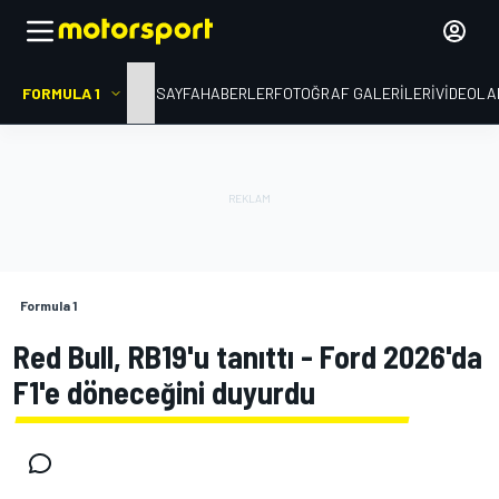
FORMULA 1
ANA SAYFA
HABERLER
FOTOĞRAF GALERILERI
VIDEOLA
Formula 1
Red Bull, RB19'u tanıttı - Ford 2026'da
F1'e döneceğini duyurdu