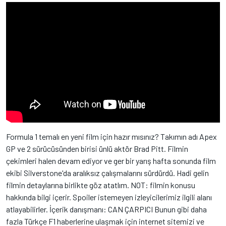
Formula 1 temalı en yeni film için hazır mısınız? Takımın adı Apex
GP ve 2 sürücüsünden birisi ünlü aktör Brad Pitt. Filmin
çekimleri halen devam ediyor ve ger bir yarış hafta sonunda film
ekibi Silverstone'da aralıksız çalışmalarını sürdürdü. Hadi gelin
filmin detaylarına birlikte göz atatlım. NOT: filmin konusu
hakkında bilgi içerir. Spoiler istemeyen izleyicilerimiz ilgili alanı
atlayabilirler. İçerik danışmanı: CAN ÇARPICI Bunun gibi daha
fazla Türkçe F1 haberlerine ulaşmak için internet sitemizi ve