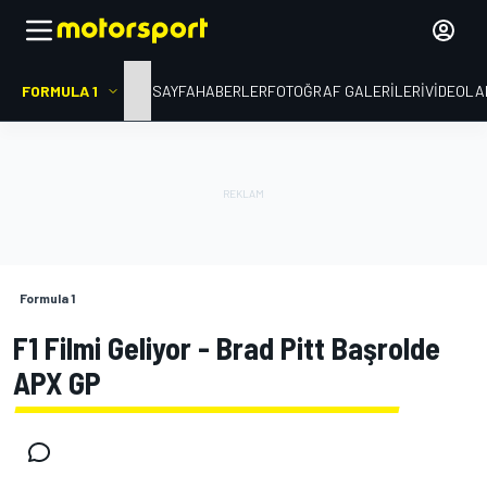
FORMULA 1
ANA SAYFA
HABERLER
FOTOĞRAF GALERILERI
VIDEOLA
Formula 1
F1 Filmi Geliyor - Brad Pitt Başrolde
APX GP