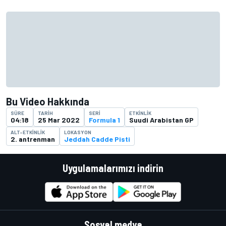
Bu Video Hakkında
SÜRE
TARIH
SERI
ETKINLIK
04:18
25 Mar 2022
Formula 1
Suudi Arabistan GP
ALT-ETKINLIK
LOKASYON
2. antrenman
Jeddah Cadde Pisti
Uygulamalarımızı indirin
Sosyal medya