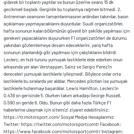
giderek bir toplantı yaptılar ve bunun üzerine seans 15 dk
gecikmeli başladı. Gerginlik bu toplantıya rağmen bitmedi. 2.
Antrenman seansının tamamlanmasının ardından takımlar, basın
açıklaması yapmayacaklarını duyurdular. Suudi organizatörler,
hafta sonunun kalan bölümünün güvenli bir şekilde yapılması için
gerekeni yapacaklarını duyururken F1 organizatörleri de durumu
yakından gözlemlemeye devam edeceklerini, yarış hafta
sonunun planlandığı gibi yapılması için çalıştıklarını bildirdi.
Leclerc, en hızlı turunu yumuşak lastiklerle elde ederken onun
arkasında yer alan Verstappen, Sainz ve Sergio Perez’in
dereceleri yumuşak lastiklerle iyileşmedi. Böylece onlar orta
lastiklerle bu sıralarda yer aldılar. Mercedes pilotları ise yumuşak
lastiklerle hızlanmayı başardılar. Lewis Hamilton, Leclerc’in
0.439 sn gerisinde 5. Olurken takım arkadaşı George Russell,
0.590 sn geride 6. Oldu. Bunun gibi daha fazla Türkçe F1
haberlerine ulaşmak için sitemizi ziyaret edebilirsiniz:
https://tr.motorsport.com/ Sosyal Medya Hesaplarımız
Twitter: https://twitter.com/motorsportcomtr Facebook:
https://www.facebook.com/motorsportcomtr/ Instagram: