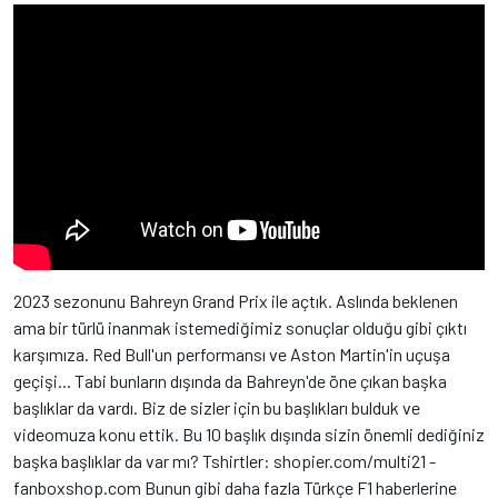
2023 sezonunu Bahreyn Grand Prix ile açtık. Aslında beklenen
ama bir türlü inanmak istemediğimiz sonuçlar olduğu gibi çıktı
karşımıza. Red Bull'un performansı ve Aston Martin'in uçuşa
geçişi... Tabi bunların dışında da Bahreyn'de öne çıkan başka
başlıklar da vardı. Biz de sizler için bu başlıkları bulduk ve
videomuza konu ettik. Bu 10 başlık dışında sizin önemli dediğiniz
başka başlıklar da var mı? Tshirtler: shopier.com/multi21 -
fanboxshop.com Bunun gibi daha fazla Türkçe F1 haberlerine