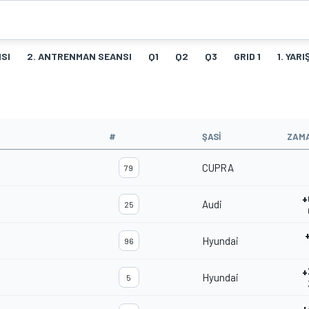
SI
2. ANTRENMAN SEANSI
Q1
Q2
Q3
GRID 1
1. YARI
#
ŞASI
ZAM
CUPRA
79
+
Audi
25
Hyundai
96
+
Hyundai
5
+