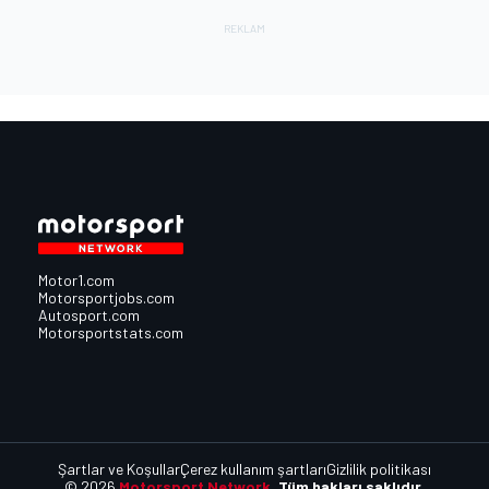
Motor1.com
Motorsportjobs.com
Autosport.com
Motorsportstats.com
Şartlar ve Koşullar
Çerez kullanım şartları
Gizlilik politikası
© 2026
Motorsport Network.
Tüm hakları saklıdır.