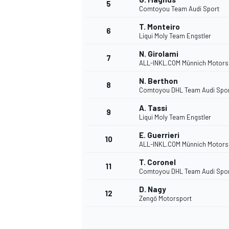
5
Comtoyou Team Audi Sport
T. Monteiro
6
Liqui Moly Team Engstler
N. Girolami
7
ALL-INKL.COM Münnich Motors
N. Berthon
8
Comtoyou DHL Team Audi Spo
WRC
A. Tassi
9
Liqui Moly Team Engstler
E. Guerrieri
10
ALL-INKL.COM Münnich Motors
T. Coronel
11
Comtoyou DHL Team Audi Spo
D. Nagy
12
Zengő Motorsport