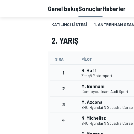
Genel bakış
Sonuçlar
Haberler
MOTOGP
KATILIMCI LISTESI
1. ANTRENMAN SEAN
2. YARIŞ
SIRA
PILOT
R. Huff
1
Zengő Motorsport
M. Bennani
2
Comtoyou Team Audi Sport
WORLD SUPERBIKE
M. Azcona
3
BRC Hyundai N Squadra Corse
N. Michelisz
4
BRC Hyundai N Squadra Corse
G. Magnus