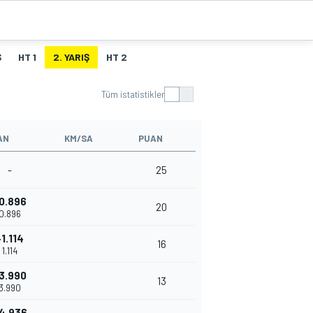
Ş
HT 1
2. YARIŞ
HT 2
Tüm istatistikler
AN
KM/SA
PUAN
-
25
0.896
20
0.896
+1.114
16
1.114
3.990
13
3.990
4.936