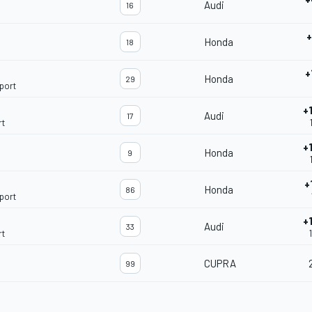
Audi
16
+
Honda
18
+
Honda
29
port
+
Audi
17
rt
+
Honda
9
+
Honda
86
port
+
Audi
33
rt
CUPRA
99