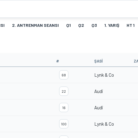
SI
2. ANTRENMAN SEANSI
Q1
Q2
Q3
1. YARIŞ
HT 1
#
ŞASI
Z
Lynk & Co
68
Audi
22
Audi
16
Lynk & Co
100