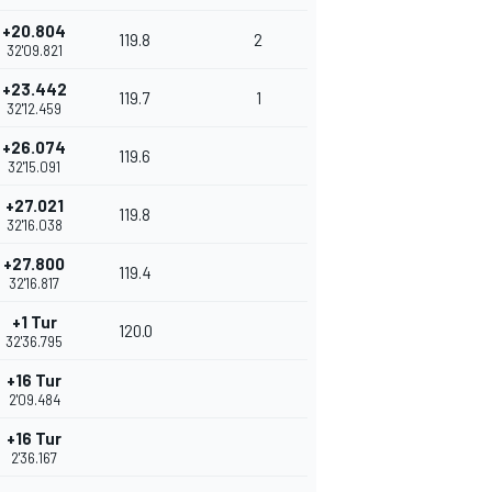
+20.804
119.8
2
32'09.821
+23.442
119.7
1
32'12.459
+26.074
119.6
32'15.091
+27.021
119.8
32'16.038
+27.800
119.4
32'16.817
+1 Tur
120.0
32'36.795
+16 Tur
2'09.484
+16 Tur
2'36.167