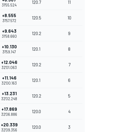
120.7
11
31'55.524
+8.555
120.5
10
31'57.572
+9.643
120.2
9
31'58.660
+10.130
120.1
8
31'59.147
+12.046
120.2
7
32'01.063
+11.146
120.1
6
32'00.163
+13.231
120.2
5
32'02.248
+17.869
120.0
4
32'06.886
+20.339
120.0
3
32'09.356