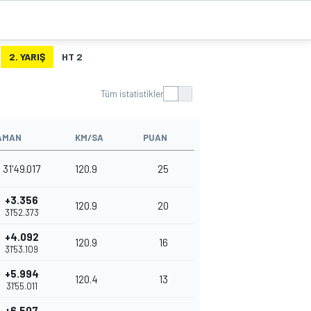
2. YARIŞ
HT 2
Tüm istatistikler
AMAN
KM/SA
PUAN
31'49.017
120.9
25
+3.356
120.9
20
31'52.373
+4.092
120.9
16
31'53.109
+5.994
120.4
13
31'55.011
+6.507