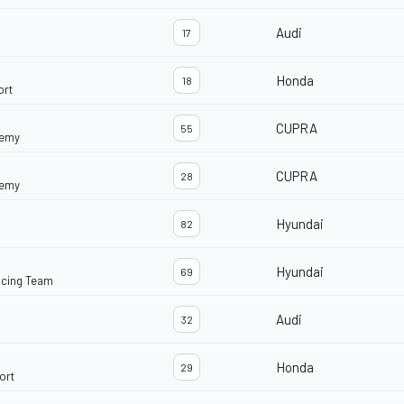
Audi
17
Honda
18
ort
CUPRA
55
demy
CUPRA
28
demy
Hyundai
82
Hyundai
69
acing Team
Audi
32
Honda
29
ort