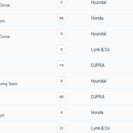
Hyundai
3
 Corse
Honda
86
ort
Hyundai
5
 Corse
Lynk & Co
11
CUPRA
79
Hyundai
8
acing Team
CUPRA
96
Honda
9
ort
Lynk & Co
12