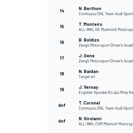
N. Berthon
14
Comtoyou DHL Team Audi Sport
T. Monteiro
15
ALL-INKL.DE Muennich Motorsp
TÜRK SPORCULAR
B. Boldizs
16
Zengö Motorsport Driver's Aca
J. Gene
17
Zengö Motorsport Driver's Aca
N. Baldan
18
Target srl
J. Vernay
19
Engstler Hyundai N Liqui Moly R
T. Coronel
dnf
Comtoyou DHL Team Audi Sport
N. Girolami
dnf
ALL-INKL.COM Münnich Motorsp