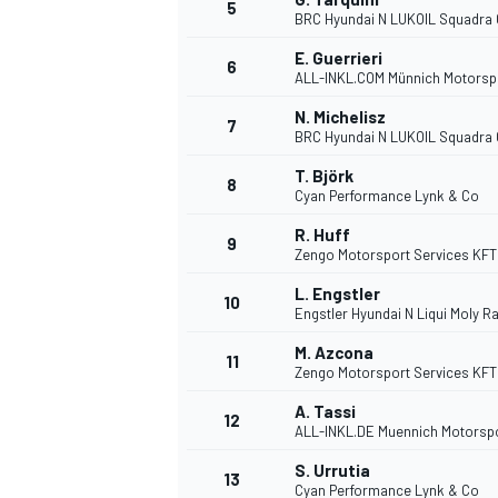
5
BRC Hyundai N LUKOIL Squadra
E. Guerrieri
6
ALL-INKL.COM Münnich Motorsp
N. Michelisz
7
BRC Hyundai N LUKOIL Squadra
T. Björk
8
Cyan Performance Lynk & Co
WRC
R. Huff
9
Zengo Motorsport Services KFT
L. Engstler
10
Engstler Hyundai N Liqui Moly R
M. Azcona
11
Zengo Motorsport Services KFT
A. Tassi
12
ALL-INKL.DE Muennich Motorsp
S. Urrutia
13
Cyan Performance Lynk & Co