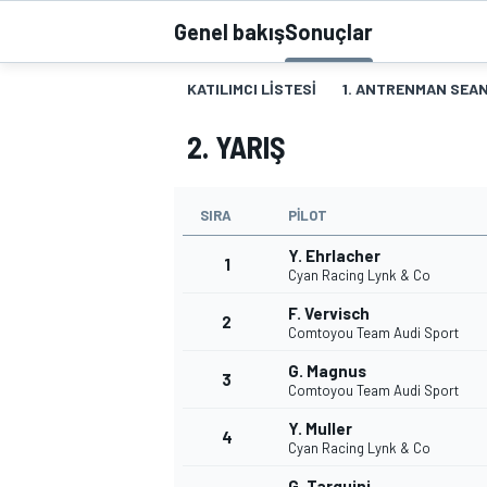
Genel bakış
Sonuçlar
MOTOGP
KATILIMCI LISTESI
1. ANTRENMAN SEAN
2. YARIŞ
SIRA
PILOT
Y. Ehrlacher
1
Cyan Racing Lynk & Co
F. Vervisch
2
Comtoyou Team Audi Sport
WORLD SUPERBIKE
G. Magnus
3
Comtoyou Team Audi Sport
Y. Muller
4
Cyan Racing Lynk & Co
G. Tarquini