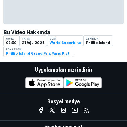
Bu Video Hakkında
SÜRE
TARIH
SERI
ETKINLIK
09:30
21 Ağu 2025
World Superbike
Phillip Island
LOKASYON
Phillip Island Grand Prix Yarış Pisti
Uygulamalarımızı indirin
Sosyal medya