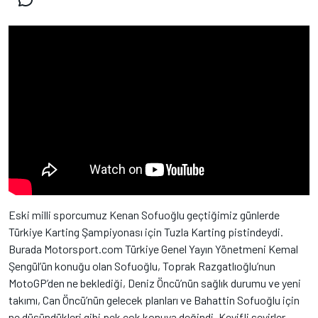
Eski milli sporcumuz Kenan Sofuoğlu geçtiğimiz günlerde
Türkiye Karting Şampiyonası için Tuzla Karting pistindeydi.
Burada Motorsport.com Türkiye Genel Yayın Yönetmeni Kemal
Şengül’ün konuğu olan Sofuoğlu, Toprak Razgatlıoğlu’nun
MotoGP’den ne beklediği, Deniz Öncü’nün sağlık durumu ve yeni
takımı, Can Öncü’nün gelecek planları ve Bahattin Sofuoğlu için
ne düşündükleri gibi pek çok konuya değindi. Keyifli seyirler.